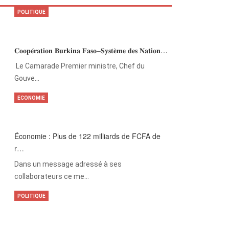
POLITIQUE
𝐂𝐨𝐨𝐩𝐞́𝐫𝐚𝐭𝐢𝐨𝐧 𝐁𝐮𝐫𝐤𝐢𝐧𝐚 𝐅𝐚𝐬𝐨–𝐒𝐲𝐬𝐭𝐞̀𝐦𝐞 𝐝𝐞𝐬 𝐍𝐚𝐭𝐢𝐨𝐧…
‎Le Camarade Premier ministre, Chef du
Gouve…
ECONOMIE
Économie : Plus de 122 milliards de FCFA de
r…
Dans un message adressé à ses
collaborateurs ce me…
POLITIQUE