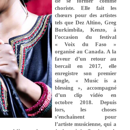
de se former comme
choriste. Elle fait les
chœurs pour des artistes
tels que Dez Altino, Greg
Burkimbila, Kenzo, à
l’occasion du festival
« Voix du Faso »
organisé au Canada. A la
faveur d’un retour au
bercail en 2017, elle
enregistre son premier
single, « Music is a
blessing », accompagné
d’un clip vidéo en
octobre 2018. Depuis
lors, les choses
s’enchaînent pour
l’artiste musicienne, qui a