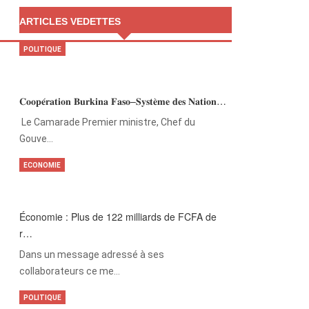
ARTICLES VEDETTES
POLITIQUE
𝐂𝐨𝐨𝐩𝐞́𝐫𝐚𝐭𝐢𝐨𝐧 𝐁𝐮𝐫𝐤𝐢𝐧𝐚 𝐅𝐚𝐬𝐨–𝐒𝐲𝐬𝐭𝐞̀𝐦𝐞 𝐝𝐞𝐬 𝐍𝐚𝐭𝐢𝐨𝐧…
‎Le Camarade Premier ministre, Chef du
Gouve…
ECONOMIE
Économie : Plus de 122 milliards de FCFA de
r…
Dans un message adressé à ses
collaborateurs ce me…
POLITIQUE