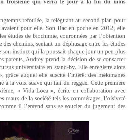
un troisième qui verra le jour à la fin du mois
ngtemps refoulée, la reléguant au second plan pour
ts avaient pour elle. Son Bac en poche en 2012, elle
des études de biochimie, couronnées par l’obtention
sée des chemins, sentant un déphasage entre les études
vre son instinct qui la poussait chaque jour un peu plus
ses parents, Audrey prend la décision de se consacrer
ursus universitaire en stand-by. Elle enregistre alors
, grâce auquel elle suscite l’intérêt des mélomanes
 à la voix suave qui fait du reggae. Cette première
xième, « Vida Loca », écrite en collaboration avec
des maux de la société tels les commérages, l’oisiveté
 comme il l’entend sans se soucier du jugement des