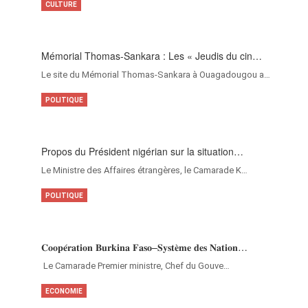
CULTURE
Mémorial Thomas-Sankara : Les « Jeudis du cin…
Le site du Mémorial Thomas-Sankara à Ouagadougou a…
POLITIQUE
Propos du Président nigérian sur la situation…
Le Ministre des Affaires étrangères, le Camarade K…
POLITIQUE
𝐂𝐨𝐨𝐩𝐞́𝐫𝐚𝐭𝐢𝐨𝐧 𝐁𝐮𝐫𝐤𝐢𝐧𝐚 𝐅𝐚𝐬𝐨–𝐒𝐲𝐬𝐭𝐞̀𝐦𝐞 𝐝𝐞𝐬 𝐍𝐚𝐭𝐢𝐨𝐧…
‎Le Camarade Premier ministre, Chef du Gouve…
ECONOMIE