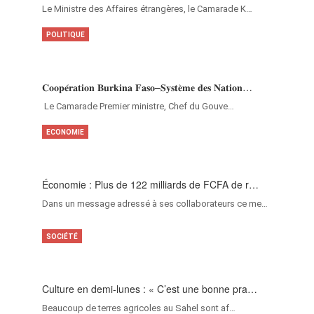
Le Ministre des Affaires étrangères, le Camarade K…
POLITIQUE
𝐂𝐨𝐨𝐩𝐞́𝐫𝐚𝐭𝐢𝐨𝐧 𝐁𝐮𝐫𝐤𝐢𝐧𝐚 𝐅𝐚𝐬𝐨–𝐒𝐲𝐬𝐭𝐞̀𝐦𝐞 𝐝𝐞𝐬 𝐍𝐚𝐭𝐢𝐨𝐧…
‎Le Camarade Premier ministre, Chef du Gouve…
ECONOMIE
Économie : Plus de 122 milliards de FCFA de r…
Dans un message adressé à ses collaborateurs ce me…
SOCIÉTÉ
Culture en demi-lunes : « C’est une bonne pra…
Beaucoup de terres agricoles au Sahel sont af…