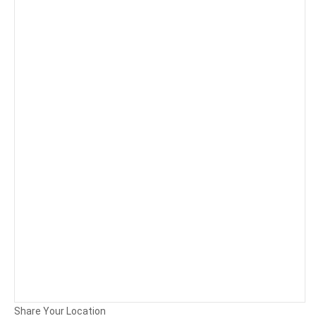
Background
Attachments (
0
/ 3)
Share Your Location