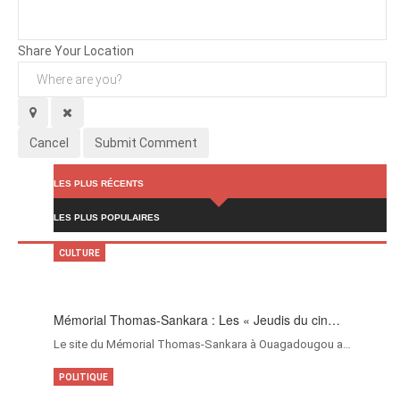
Background
Attachments (
0
/ 3)
Share Your Location
Cancel
Submit Comment
LES PLUS RÉCENTS
LES PLUS POPULAIRES
CULTURE
Mémorial Thomas-Sankara : Les « Jeudis du cin…
Le site du Mémorial Thomas-Sankara à Ouagadougou a…
POLITIQUE