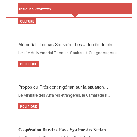
ARTICLES VEDETTES
CULTURE
Mémorial Thomas-Sankara : Les « Jeudis du cin…
Le site du Mémorial Thomas-Sankara à Ouagadougou a…
POLITIQUE
Propos du Président nigérian sur la situation…
Le Ministre des Affaires étrangères, le Camarade K…
POLITIQUE
𝐂𝐨𝐨𝐩𝐞́𝐫𝐚𝐭𝐢𝐨𝐧 𝐁𝐮𝐫𝐤𝐢𝐧𝐚 𝐅𝐚𝐬𝐨–𝐒𝐲𝐬𝐭𝐞̀𝐦𝐞 𝐝𝐞𝐬 𝐍𝐚𝐭𝐢𝐨𝐧…