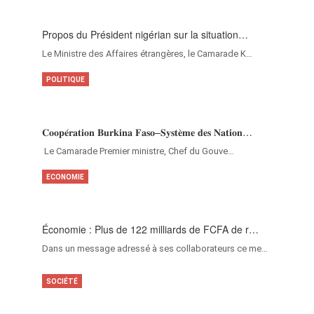
Propos du Président nigérian sur la situation…
Le Ministre des Affaires étrangères, le Camarade K…
POLITIQUE
𝐂𝐨𝐨𝐩𝐞́𝐫𝐚𝐭𝐢𝐨𝐧 𝐁𝐮𝐫𝐤𝐢𝐧𝐚 𝐅𝐚𝐬𝐨–𝐒𝐲𝐬𝐭𝐞̀𝐦𝐞 𝐝𝐞𝐬 𝐍𝐚𝐭𝐢𝐨𝐧…
‎Le Camarade Premier ministre, Chef du Gouve…
ECONOMIE
Économie : Plus de 122 milliards de FCFA de r…
Dans un message adressé à ses collaborateurs ce me…
SOCIÉTÉ