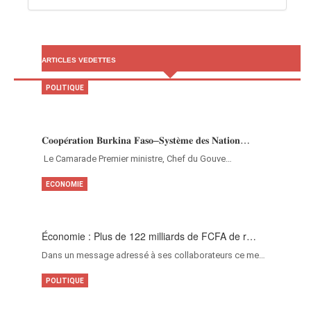
ARTICLES VEDETTES
POLITIQUE
𝐂𝐨𝐨𝐩𝐞́𝐫𝐚𝐭𝐢𝐨𝐧 𝐁𝐮𝐫𝐤𝐢𝐧𝐚 𝐅𝐚𝐬𝐨–𝐒𝐲𝐬𝐭𝐞̀𝐦𝐞 𝐝𝐞𝐬 𝐍𝐚𝐭𝐢𝐨𝐧…
‎Le Camarade Premier ministre, Chef du Gouve…
ECONOMIE
Économie : Plus de 122 milliards de FCFA de r…
Dans un message adressé à ses collaborateurs ce me…
POLITIQUE