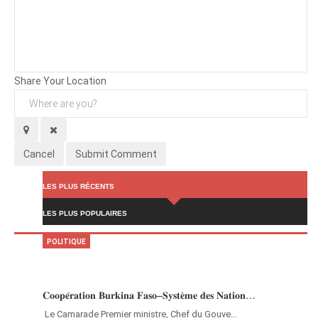
Background
Attachments (
0
/ 3)
Share Your Location
Cancel
Submit Comment
LES PLUS RÉCENTS
LES PLUS POPULAIRES
POLITIQUE
𝐂𝐨𝐨𝐩𝐞́𝐫𝐚𝐭𝐢𝐨𝐧 𝐁𝐮𝐫𝐤𝐢𝐧𝐚 𝐅𝐚𝐬𝐨–𝐒𝐲𝐬𝐭𝐞̀𝐦𝐞 𝐝𝐞𝐬 𝐍𝐚𝐭𝐢𝐨𝐧…
‎Le Camarade Premier ministre, Chef du Gouve…