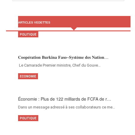
ARTICLES VEDETTES
POLITIQUE
𝐂𝐨𝐨𝐩𝐞́𝐫𝐚𝐭𝐢𝐨𝐧 𝐁𝐮𝐫𝐤𝐢𝐧𝐚 𝐅𝐚𝐬𝐨–𝐒𝐲𝐬𝐭𝐞̀𝐦𝐞 𝐝𝐞𝐬 𝐍𝐚𝐭𝐢𝐨𝐧…
‎Le Camarade Premier ministre, Chef du Gouve…
ECONOMIE
Économie : Plus de 122 milliards de FCFA de r…
Dans un message adressé à ses collaborateurs ce me…
POLITIQUE