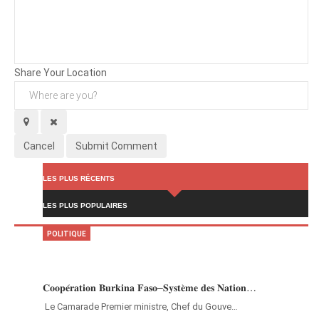
Background
Attachments (
0
/ 3)
Share Your Location
Cancel
Submit Comment
LES PLUS RÉCENTS
LES PLUS POPULAIRES
POLITIQUE
𝐂𝐨𝐨𝐩𝐞́𝐫𝐚𝐭𝐢𝐨𝐧 𝐁𝐮𝐫𝐤𝐢𝐧𝐚 𝐅𝐚𝐬𝐨–𝐒𝐲𝐬𝐭𝐞̀𝐦𝐞 𝐝𝐞𝐬 𝐍𝐚𝐭𝐢𝐨𝐧…
‎Le Camarade Premier ministre, Chef du Gouve…