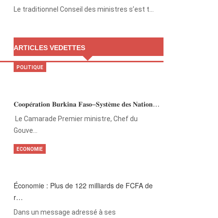
Le traditionnel Conseil des ministres s’est t…
ARTICLES VEDETTES
POLITIQUE
𝐂𝐨𝐨𝐩𝐞́𝐫𝐚𝐭𝐢𝐨𝐧 𝐁𝐮𝐫𝐤𝐢𝐧𝐚 𝐅𝐚𝐬𝐨–𝐒𝐲𝐬𝐭𝐞̀𝐦𝐞 𝐝𝐞𝐬 𝐍𝐚𝐭𝐢𝐨𝐧…
‎Le Camarade Premier ministre, Chef du
Gouve…
ECONOMIE
Économie : Plus de 122 milliards de FCFA de
r…
Dans un message adressé à ses