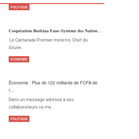
POLITIQUE
𝐂𝐨𝐨𝐩𝐞́𝐫𝐚𝐭𝐢𝐨𝐧 𝐁𝐮𝐫𝐤𝐢𝐧𝐚 𝐅𝐚𝐬𝐨–𝐒𝐲𝐬𝐭𝐞̀𝐦𝐞 𝐝𝐞𝐬 𝐍𝐚𝐭𝐢𝐨𝐧…
‎Le Camarade Premier ministre, Chef du
Gouve…
ECONOMIE
Économie : Plus de 122 milliards de FCFA de
r…
Dans un message adressé à ses
collaborateurs ce me…
POLITIQUE