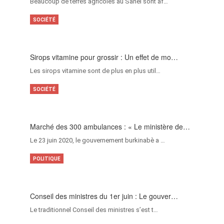
Beaucoup de terres agricoles au Sahel sont af…
SOCIÉTÉ
Sirops vitamine pour grossir : Un effet de mo…
Les sirops vitamine sont de plus en plus util…
SOCIÉTÉ
Marché des 300 ambulances : « Le ministère de…
Le 23 juin 2020, le gouvernement burkinabè a …
POLITIQUE
Conseil des ministres du 1er juin : Le gouver…
Le traditionnel Conseil des ministres s’est t…