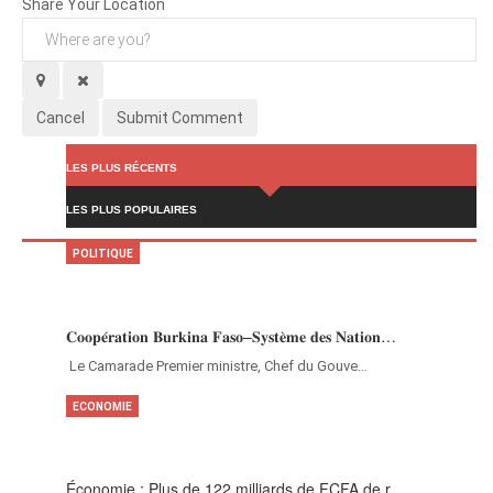
Share Your Location
Cancel
Submit Comment
LES PLUS RÉCENTS
LES PLUS POPULAIRES
POLITIQUE
𝐂𝐨𝐨𝐩𝐞́𝐫𝐚𝐭𝐢𝐨𝐧 𝐁𝐮𝐫𝐤𝐢𝐧𝐚 𝐅𝐚𝐬𝐨–𝐒𝐲𝐬𝐭𝐞̀𝐦𝐞 𝐝𝐞𝐬 𝐍𝐚𝐭𝐢𝐨𝐧…
‎Le Camarade Premier ministre, Chef du Gouve…
ECONOMIE
Économie : Plus de 122 milliards de FCFA de r…