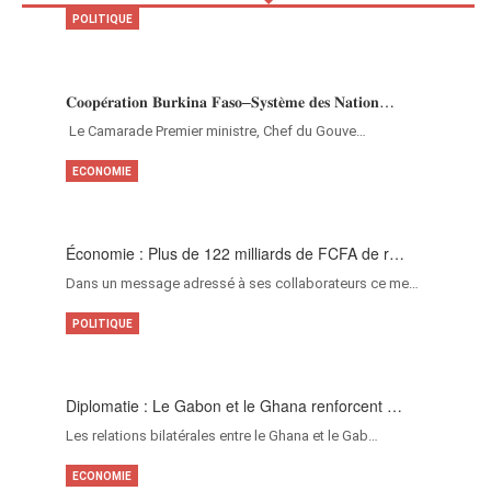
POLITIQUE
𝐂𝐨𝐨𝐩𝐞́𝐫𝐚𝐭𝐢𝐨𝐧 𝐁𝐮𝐫𝐤𝐢𝐧𝐚 𝐅𝐚𝐬𝐨–𝐒𝐲𝐬𝐭𝐞̀𝐦𝐞 𝐝𝐞𝐬 𝐍𝐚𝐭𝐢𝐨𝐧…
‎Le Camarade Premier ministre, Chef du Gouve…
ECONOMIE
Économie : Plus de 122 milliards de FCFA de r…
Dans un message adressé à ses collaborateurs ce me…
POLITIQUE
Diplomatie : Le Gabon et le Ghana renforcent …
Les relations bilatérales entre le Ghana et le Gab…
ECONOMIE