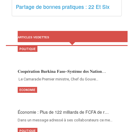
Partage de bonnes pratiques : 22 Et Six
ARTICLES VEDETTES
POLITIQUE
𝐂𝐨𝐨𝐩𝐞́𝐫𝐚𝐭𝐢𝐨𝐧 𝐁𝐮𝐫𝐤𝐢𝐧𝐚 𝐅𝐚𝐬𝐨–𝐒𝐲𝐬𝐭𝐞̀𝐦𝐞 𝐝𝐞𝐬 𝐍𝐚𝐭𝐢𝐨𝐧…
‎Le Camarade Premier ministre, Chef du Gouve…
ECONOMIE
Économie : Plus de 122 milliards de FCFA de r…
Dans un message adressé à ses collaborateurs ce me…
POLITIQUE