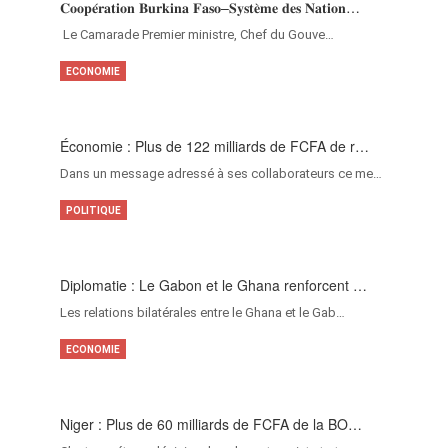
𝐂𝐨𝐨𝐩𝐞́𝐫𝐚𝐭𝐢𝐨𝐧 𝐁𝐮𝐫𝐤𝐢𝐧𝐚 𝐅𝐚𝐬𝐨–𝐒𝐲𝐬𝐭𝐞̀𝐦𝐞 𝐝𝐞𝐬 𝐍𝐚𝐭𝐢𝐨𝐧…
‎Le Camarade Premier ministre, Chef du Gouve…
ECONOMIE
Économie : Plus de 122 milliards de FCFA de r…
Dans un message adressé à ses collaborateurs ce me…
POLITIQUE
Diplomatie : Le Gabon et le Ghana renforcent …
Les relations bilatérales entre le Ghana et le Gab…
ECONOMIE
Niger : Plus de 60 milliards de FCFA de la BO…