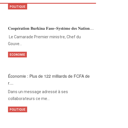
POLITIQUE
𝐂𝐨𝐨𝐩𝐞́𝐫𝐚𝐭𝐢𝐨𝐧 𝐁𝐮𝐫𝐤𝐢𝐧𝐚 𝐅𝐚𝐬𝐨–𝐒𝐲𝐬𝐭𝐞̀𝐦𝐞 𝐝𝐞𝐬 𝐍𝐚𝐭𝐢𝐨𝐧…
‎Le Camarade Premier ministre, Chef du
Gouve…
ECONOMIE
Économie : Plus de 122 milliards de FCFA de
r…
Dans un message adressé à ses
collaborateurs ce me…
POLITIQUE