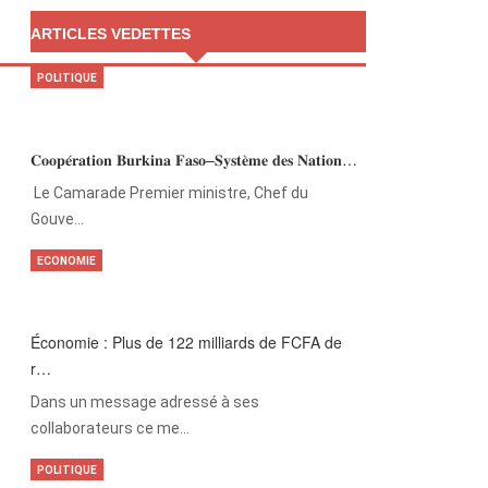
ARTICLES VEDETTES
POLITIQUE
𝐂𝐨𝐨𝐩𝐞́𝐫𝐚𝐭𝐢𝐨𝐧 𝐁𝐮𝐫𝐤𝐢𝐧𝐚 𝐅𝐚𝐬𝐨–𝐒𝐲𝐬𝐭𝐞̀𝐦𝐞 𝐝𝐞𝐬 𝐍𝐚𝐭𝐢𝐨𝐧…
‎Le Camarade Premier ministre, Chef du
Gouve…
ECONOMIE
Économie : Plus de 122 milliards de FCFA de
r…
Dans un message adressé à ses
collaborateurs ce me…
POLITIQUE