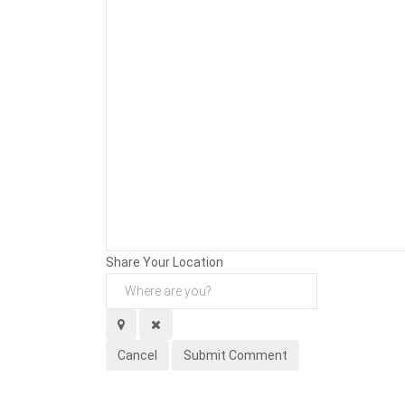
Background
Attachments (
0
/ 3)
Share Your Location
Cancel
Submit Comment