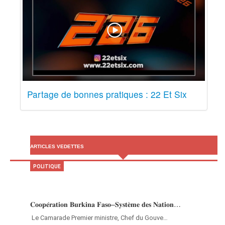
Partage de bonnes pratiques : 22 Et Six
ARTICLES VEDETTES
POLITIQUE
𝐂𝐨𝐨𝐩𝐞́𝐫𝐚𝐭𝐢𝐨𝐧 𝐁𝐮𝐫𝐤𝐢𝐧𝐚 𝐅𝐚𝐬𝐨–𝐒𝐲𝐬𝐭𝐞̀𝐦𝐞 𝐝𝐞𝐬 𝐍𝐚𝐭𝐢𝐨𝐧…
‎Le Camarade Premier ministre, Chef du Gouve…