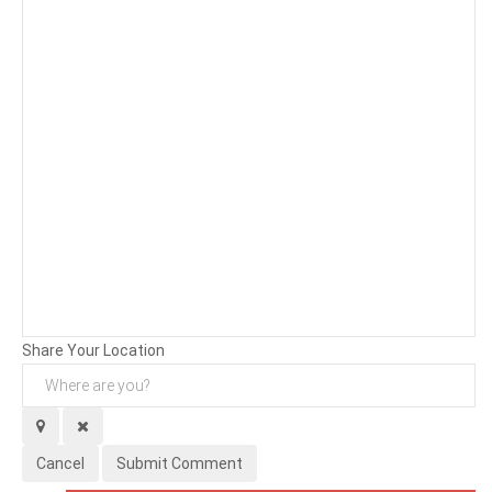
Background
Attachments (
0
/ 3)
Share Your Location
Cancel
Submit Comment