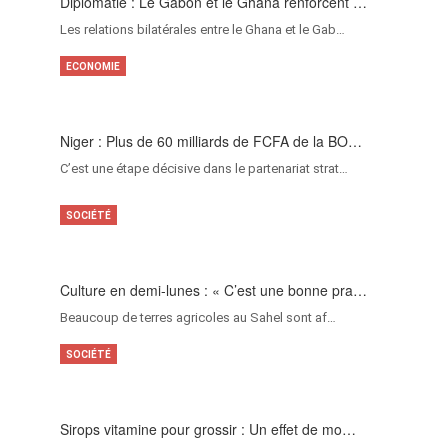
Diplomatie : Le Gabon et le Ghana renforcent …
Les relations bilatérales entre le Ghana et le Gab…
ECONOMIE
Niger : Plus de 60 milliards de FCFA de la BO…
C’est une étape décisive dans le partenariat strat…
SOCIÉTÉ
Culture en demi-lunes : « C’est une bonne pra…
Beaucoup de terres agricoles au Sahel sont af…
SOCIÉTÉ
Sirops vitamine pour grossir : Un effet de mo…