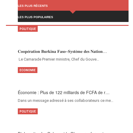
LES PLUS RÉCENTS
LES PLUS POPULAIRES
POLITIQUE
𝐂𝐨𝐨𝐩𝐞́𝐫𝐚𝐭𝐢𝐨𝐧 𝐁𝐮𝐫𝐤𝐢𝐧𝐚 𝐅𝐚𝐬𝐨–𝐒𝐲𝐬𝐭𝐞̀𝐦𝐞 𝐝𝐞𝐬 𝐍𝐚𝐭𝐢𝐨𝐧…
‎Le Camarade Premier ministre, Chef du Gouve…
ECONOMIE
Économie : Plus de 122 milliards de FCFA de r…
Dans un message adressé à ses collaborateurs ce me…
POLITIQUE