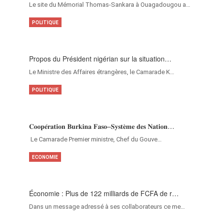
Le site du Mémorial Thomas-Sankara à Ouagadougou a…
POLITIQUE
Propos du Président nigérian sur la situation…
Le Ministre des Affaires étrangères, le Camarade K…
POLITIQUE
𝐂𝐨𝐨𝐩𝐞́𝐫𝐚𝐭𝐢𝐨𝐧 𝐁𝐮𝐫𝐤𝐢𝐧𝐚 𝐅𝐚𝐬𝐨–𝐒𝐲𝐬𝐭𝐞̀𝐦𝐞 𝐝𝐞𝐬 𝐍𝐚𝐭𝐢𝐨𝐧…
‎Le Camarade Premier ministre, Chef du Gouve…
ECONOMIE
Économie : Plus de 122 milliards de FCFA de r…
Dans un message adressé à ses collaborateurs ce me…