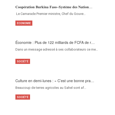
𝐂𝐨𝐨𝐩𝐞́𝐫𝐚𝐭𝐢𝐨𝐧 𝐁𝐮𝐫𝐤𝐢𝐧𝐚 𝐅𝐚𝐬𝐨–𝐒𝐲𝐬𝐭𝐞̀𝐦𝐞 𝐝𝐞𝐬 𝐍𝐚𝐭𝐢𝐨𝐧…
‎Le Camarade Premier ministre, Chef du Gouve…
ECONOMIE
Économie : Plus de 122 milliards de FCFA de r…
Dans un message adressé à ses collaborateurs ce me…
SOCIÉTÉ
Culture en demi-lunes : « C’est une bonne pra…
Beaucoup de terres agricoles au Sahel sont af…
SOCIÉTÉ