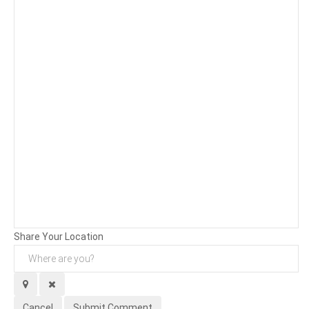
Background
Attachments (
0
/ 3)
Share Your Location
Cancel
Submit Comment