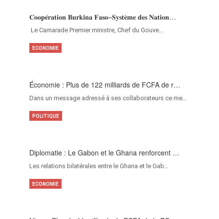
𝐂𝐨𝐨𝐩𝐞́𝐫𝐚𝐭𝐢𝐨𝐧 𝐁𝐮𝐫𝐤𝐢𝐧𝐚 𝐅𝐚𝐬𝐨–𝐒𝐲𝐬𝐭𝐞̀𝐦𝐞 𝐝𝐞𝐬 𝐍𝐚𝐭𝐢𝐨𝐧…
‎Le Camarade Premier ministre, Chef du Gouve…
ECONOMIE
Économie : Plus de 122 milliards de FCFA de r…
Dans un message adressé à ses collaborateurs ce me…
POLITIQUE
Diplomatie : Le Gabon et le Ghana renforcent …
Les relations bilatérales entre le Ghana et le Gab…
ECONOMIE