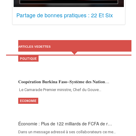
Partage de bonnes pratiques : 22 Et Six
ARTICLES VEDETTES
POLITIQUE
𝐂𝐨𝐨𝐩𝐞́𝐫𝐚𝐭𝐢𝐨𝐧 𝐁𝐮𝐫𝐤𝐢𝐧𝐚 𝐅𝐚𝐬𝐨–𝐒𝐲𝐬𝐭𝐞̀𝐦𝐞 𝐝𝐞𝐬 𝐍𝐚𝐭𝐢𝐨𝐧…
‎Le Camarade Premier ministre, Chef du Gouve…
ECONOMIE
Économie : Plus de 122 milliards de FCFA de r…
Dans un message adressé à ses collaborateurs ce me…