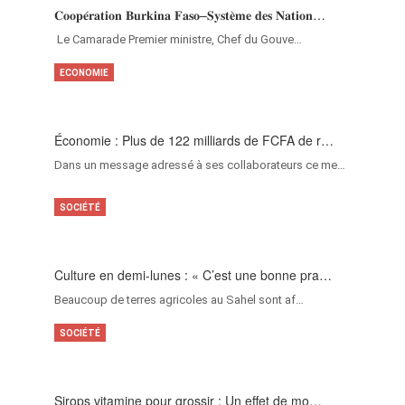
𝐂𝐨𝐨𝐩𝐞́𝐫𝐚𝐭𝐢𝐨𝐧 𝐁𝐮𝐫𝐤𝐢𝐧𝐚 𝐅𝐚𝐬𝐨–𝐒𝐲𝐬𝐭𝐞̀𝐦𝐞 𝐝𝐞𝐬 𝐍𝐚𝐭𝐢𝐨𝐧…
‎Le Camarade Premier ministre, Chef du Gouve…
ECONOMIE
Économie : Plus de 122 milliards de FCFA de r…
Dans un message adressé à ses collaborateurs ce me…
SOCIÉTÉ
Culture en demi-lunes : « C’est une bonne pra…
Beaucoup de terres agricoles au Sahel sont af…
SOCIÉTÉ
Sirops vitamine pour grossir : Un effet de mo…