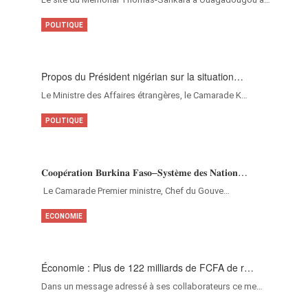
POLITIQUE
Propos du Président nigérian sur la situation…
Le Ministre des Affaires étrangères, le Camarade K…
POLITIQUE
𝐂𝐨𝐨𝐩𝐞́𝐫𝐚𝐭𝐢𝐨𝐧 𝐁𝐮𝐫𝐤𝐢𝐧𝐚 𝐅𝐚𝐬𝐨–𝐒𝐲𝐬𝐭𝐞̀𝐦𝐞 𝐝𝐞𝐬 𝐍𝐚𝐭𝐢𝐨𝐧…
‎Le Camarade Premier ministre, Chef du Gouve…
ECONOMIE
Économie : Plus de 122 milliards de FCFA de r…
Dans un message adressé à ses collaborateurs ce me…