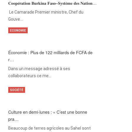
𝐂𝐨𝐨𝐩𝐞́𝐫𝐚𝐭𝐢𝐨𝐧 𝐁𝐮𝐫𝐤𝐢𝐧𝐚 𝐅𝐚𝐬𝐨–𝐒𝐲𝐬𝐭𝐞̀𝐦𝐞 𝐝𝐞𝐬 𝐍𝐚𝐭𝐢𝐨𝐧…
‎Le Camarade Premier ministre, Chef du
Gouve…
ECONOMIE
Économie : Plus de 122 milliards de FCFA de
r…
Dans un message adressé à ses
collaborateurs ce me…
SOCIÉTÉ
Culture en demi-lunes : « C’est une bonne
pra…
Beaucoup de terres agricoles au Sahel sont