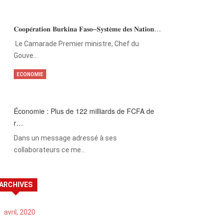
𝐂𝐨𝐨𝐩𝐞́𝐫𝐚𝐭𝐢𝐨𝐧 𝐁𝐮𝐫𝐤𝐢𝐧𝐚 𝐅𝐚𝐬𝐨–𝐒𝐲𝐬𝐭𝐞̀𝐦𝐞 𝐝𝐞𝐬 𝐍𝐚𝐭𝐢𝐨𝐧…
‎Le Camarade Premier ministre, Chef du
Gouve…
ECONOMIE
Économie : Plus de 122 milliards de FCFA de
r…
Dans un message adressé à ses
collaborateurs ce me…
ARCHIVES
avril, 2020