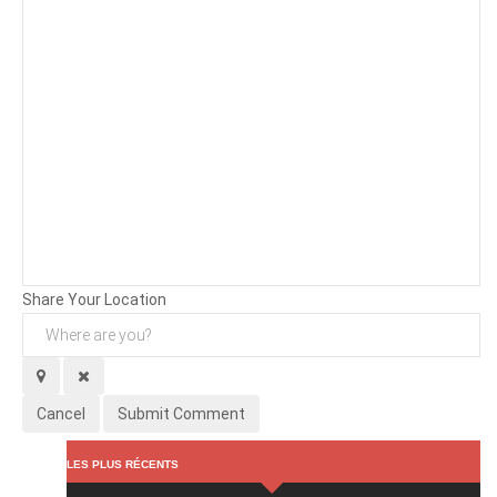
Background
Attachments (
0
/ 3)
Share Your Location
Cancel
Submit Comment
LES PLUS RÉCENTS