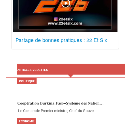
Partage de bonnes pratiques : 22 Et Six
ARTICLES VEDETTES
POLITIQUE
𝐂𝐨𝐨𝐩𝐞́𝐫𝐚𝐭𝐢𝐨𝐧 𝐁𝐮𝐫𝐤𝐢𝐧𝐚 𝐅𝐚𝐬𝐨–𝐒𝐲𝐬𝐭𝐞̀𝐦𝐞 𝐝𝐞𝐬 𝐍𝐚𝐭𝐢𝐨𝐧…
‎Le Camarade Premier ministre, Chef du Gouve…
ECONOMIE