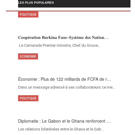
LES PLUS POPULAIRES
POLITIQUE
𝐂𝐨𝐨𝐩𝐞́𝐫𝐚𝐭𝐢𝐨𝐧 𝐁𝐮𝐫𝐤𝐢𝐧𝐚 𝐅𝐚𝐬𝐨–𝐒𝐲𝐬𝐭𝐞̀𝐦𝐞 𝐝𝐞𝐬 𝐍𝐚𝐭𝐢𝐨𝐧…
‎Le Camarade Premier ministre, Chef du Gouve…
ECONOMIE
Économie : Plus de 122 milliards de FCFA de r…
Dans un message adressé à ses collaborateurs ce me…
POLITIQUE
Diplomatie : Le Gabon et le Ghana renforcent …
Les relations bilatérales entre le Ghana et le Gab…