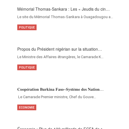
Mémorial Thomas-Sankara : Les « Jeudis du cin…
Le site du Mémorial Thomas-Sankara à Ouagadougou a…
POLITIQUE
Propos du Président nigérian sur la situation…
Le Ministre des Affaires étrangères, le Camarade K…
POLITIQUE
𝐂𝐨𝐨𝐩𝐞́𝐫𝐚𝐭𝐢𝐨𝐧 𝐁𝐮𝐫𝐤𝐢𝐧𝐚 𝐅𝐚𝐬𝐨–𝐒𝐲𝐬𝐭𝐞̀𝐦𝐞 𝐝𝐞𝐬 𝐍𝐚𝐭𝐢𝐨𝐧…
‎Le Camarade Premier ministre, Chef du Gouve…
ECONOMIE