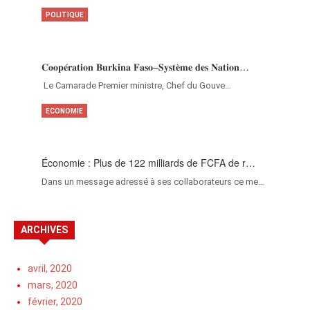
POLITIQUE
𝐂𝐨𝐨𝐩𝐞́𝐫𝐚𝐭𝐢𝐨𝐧 𝐁𝐮𝐫𝐤𝐢𝐧𝐚 𝐅𝐚𝐬𝐨–𝐒𝐲𝐬𝐭𝐞̀𝐦𝐞 𝐝𝐞𝐬 𝐍𝐚𝐭𝐢𝐨𝐧…
‎Le Camarade Premier ministre, Chef du Gouve…
ECONOMIE
Économie : Plus de 122 milliards de FCFA de r…
Dans un message adressé à ses collaborateurs ce me…
ARCHIVES
avril, 2020
mars, 2020
février, 2020