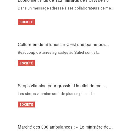
Économie : Plus de 122 milliards de FCFA de r…
Dans un message adressé à ses collaborateurs ce me…
SOCIÉTÉ
Culture en demi-lunes : « C’est une bonne pra…
Beaucoup de terres agricoles au Sahel sont af…
SOCIÉTÉ
Sirops vitamine pour grossir : Un effet de mo…
Les sirops vitamine sont de plus en plus util…
SOCIÉTÉ
Marché des 300 ambulances : « Le ministère de…