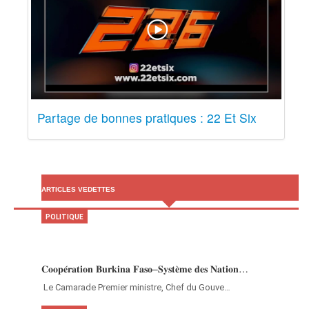
Partage de bonnes pratiques : 22 Et Six
ARTICLES VEDETTES
POLITIQUE
𝐂𝐨𝐨𝐩𝐞́𝐫𝐚𝐭𝐢𝐨𝐧 𝐁𝐮𝐫𝐤𝐢𝐧𝐚 𝐅𝐚𝐬𝐨–𝐒𝐲𝐬𝐭𝐞̀𝐦𝐞 𝐝𝐞𝐬 𝐍𝐚𝐭𝐢𝐨𝐧…
‎Le Camarade Premier ministre, Chef du Gouve…