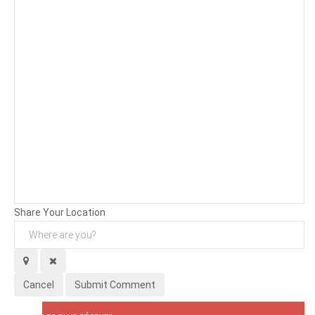
Background
Attachments (
0
/ 3)
Share Your Location
Cancel
Submit Comment