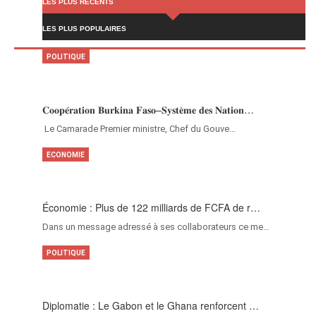
LES PLUS RÉCENTS
LES PLUS POPULAIRES
POLITIQUE
𝐂𝐨𝐨𝐩𝐞́𝐫𝐚𝐭𝐢𝐨𝐧 𝐁𝐮𝐫𝐤𝐢𝐧𝐚 𝐅𝐚𝐬𝐨–𝐒𝐲𝐬𝐭𝐞̀𝐦𝐞 𝐝𝐞𝐬 𝐍𝐚𝐭𝐢𝐨𝐧…
‎Le Camarade Premier ministre, Chef du Gouve…
ECONOMIE
Économie : Plus de 122 milliards de FCFA de r…
Dans un message adressé à ses collaborateurs ce me…
POLITIQUE
Diplomatie : Le Gabon et le Ghana renforcent …