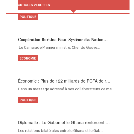
ARTICLES VEDETTES
POLITIQUE
𝐂𝐨𝐨𝐩𝐞́𝐫𝐚𝐭𝐢𝐨𝐧 𝐁𝐮𝐫𝐤𝐢𝐧𝐚 𝐅𝐚𝐬𝐨–𝐒𝐲𝐬𝐭𝐞̀𝐦𝐞 𝐝𝐞𝐬 𝐍𝐚𝐭𝐢𝐨𝐧…
‎Le Camarade Premier ministre, Chef du Gouve…
ECONOMIE
Économie : Plus de 122 milliards de FCFA de r…
Dans un message adressé à ses collaborateurs ce me…
POLITIQUE
Diplomatie : Le Gabon et le Ghana renforcent …
Les relations bilatérales entre le Ghana et le Gab…