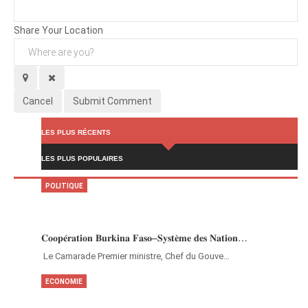
Attachments (
0
/ 3)
Share Your Location
Cancel
Submit Comment
LES PLUS RÉCENTS
LES PLUS POPULAIRES
POLITIQUE
𝐂𝐨𝐨𝐩𝐞́𝐫𝐚𝐭𝐢𝐨𝐧 𝐁𝐮𝐫𝐤𝐢𝐧𝐚 𝐅𝐚𝐬𝐨–𝐒𝐲𝐬𝐭𝐞̀𝐦𝐞 𝐝𝐞𝐬 𝐍𝐚𝐭𝐢𝐨𝐧…
‎Le Camarade Premier ministre, Chef du Gouve…
ECONOMIE