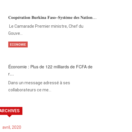
𝐂𝐨𝐨𝐩𝐞́𝐫𝐚𝐭𝐢𝐨𝐧 𝐁𝐮𝐫𝐤𝐢𝐧𝐚 𝐅𝐚𝐬𝐨–𝐒𝐲𝐬𝐭𝐞̀𝐦𝐞 𝐝𝐞𝐬 𝐍𝐚𝐭𝐢𝐨𝐧…
‎Le Camarade Premier ministre, Chef du
Gouve…
ECONOMIE
Économie : Plus de 122 milliards de FCFA de
r…
Dans un message adressé à ses
collaborateurs ce me…
ARCHIVES
avril, 2020