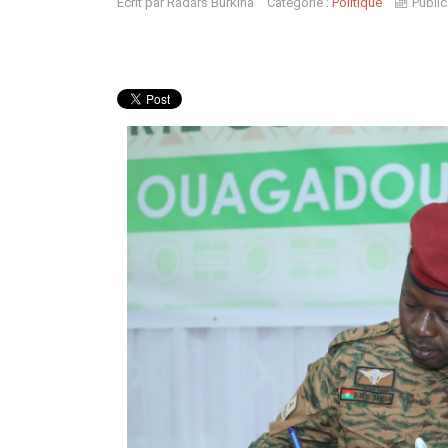
Écrit par
Radars Burkina
Catégorie :
Politique
Public