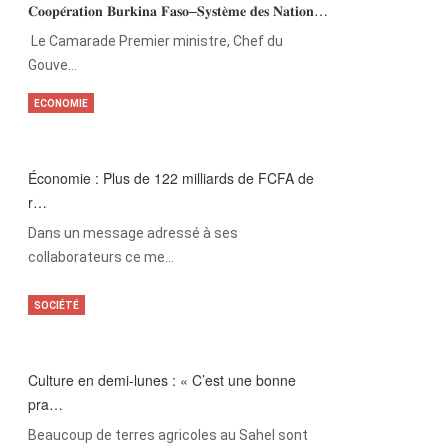
𝐂𝐨𝐨𝐩𝐞́𝐫𝐚𝐭𝐢𝐨𝐧 𝐁𝐮𝐫𝐤𝐢𝐧𝐚 𝐅𝐚𝐬𝐨–𝐒𝐲𝐬𝐭𝐞̀𝐦𝐞 𝐝𝐞𝐬 𝐍𝐚𝐭𝐢𝐨𝐧…
‎Le Camarade Premier ministre, Chef du
Gouve…
ECONOMIE
Économie : Plus de 122 milliards de FCFA de
r…
Dans un message adressé à ses
collaborateurs ce me…
SOCIÉTÉ
Culture en demi-lunes : « C’est une bonne
pra…
Beaucoup de terres agricoles au Sahel sont