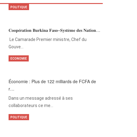
POLITIQUE
𝐂𝐨𝐨𝐩𝐞́𝐫𝐚𝐭𝐢𝐨𝐧 𝐁𝐮𝐫𝐤𝐢𝐧𝐚 𝐅𝐚𝐬𝐨–𝐒𝐲𝐬𝐭𝐞̀𝐦𝐞 𝐝𝐞𝐬 𝐍𝐚𝐭𝐢𝐨𝐧…
‎Le Camarade Premier ministre, Chef du
Gouve…
ECONOMIE
Économie : Plus de 122 milliards de FCFA de
r…
Dans un message adressé à ses
collaborateurs ce me…
POLITIQUE