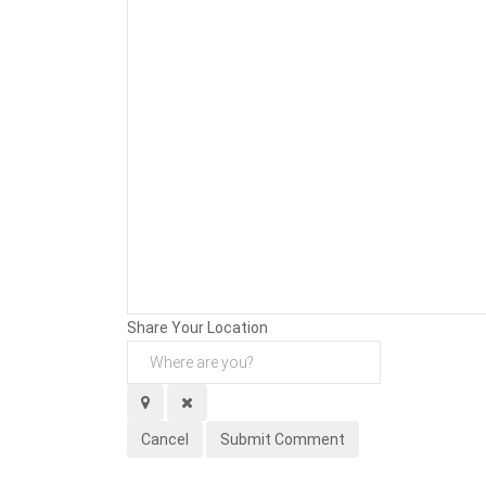
Background
Attachments (
0
/ 3)
Share Your Location
Cancel
Submit Comment