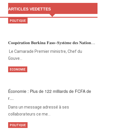
ARTICLES VEDETTES
POLITIQUE
𝐂𝐨𝐨𝐩𝐞́𝐫𝐚𝐭𝐢𝐨𝐧 𝐁𝐮𝐫𝐤𝐢𝐧𝐚 𝐅𝐚𝐬𝐨–𝐒𝐲𝐬𝐭𝐞̀𝐦𝐞 𝐝𝐞𝐬 𝐍𝐚𝐭𝐢𝐨𝐧…
‎Le Camarade Premier ministre, Chef du
Gouve…
ECONOMIE
Économie : Plus de 122 milliards de FCFA de
r…
Dans un message adressé à ses
collaborateurs ce me…
POLITIQUE