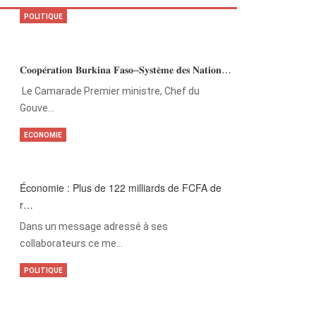
POLITIQUE
𝐂𝐨𝐨𝐩𝐞́𝐫𝐚𝐭𝐢𝐨𝐧 𝐁𝐮𝐫𝐤𝐢𝐧𝐚 𝐅𝐚𝐬𝐨–𝐒𝐲𝐬𝐭𝐞̀𝐦𝐞 𝐝𝐞𝐬 𝐍𝐚𝐭𝐢𝐨𝐧…
‎Le Camarade Premier ministre, Chef du
Gouve…
ECONOMIE
Économie : Plus de 122 milliards de FCFA de
r…
Dans un message adressé à ses
collaborateurs ce me…
POLITIQUE