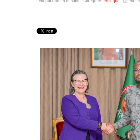
Écrit par
Radars Burkina
Catégorie :
Politique
Public