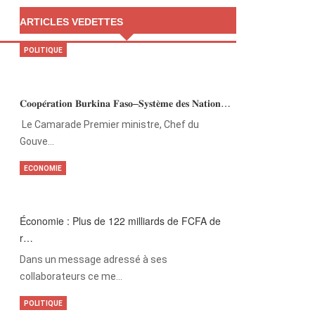
ARTICLES VEDETTES
POLITIQUE
𝐂𝐨𝐨𝐩𝐞́𝐫𝐚𝐭𝐢𝐨𝐧 𝐁𝐮𝐫𝐤𝐢𝐧𝐚 𝐅𝐚𝐬𝐨–𝐒𝐲𝐬𝐭𝐞̀𝐦𝐞 𝐝𝐞𝐬 𝐍𝐚𝐭𝐢𝐨𝐧…
‎Le Camarade Premier ministre, Chef du
Gouve…
ECONOMIE
Économie : Plus de 122 milliards de FCFA de
r…
Dans un message adressé à ses
collaborateurs ce me…
POLITIQUE