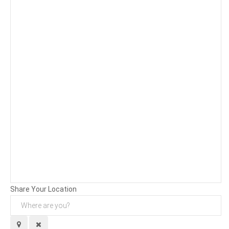
Background
Attachments (
0
/ 3)
Share Your Location