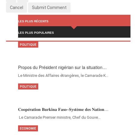
Cancel
Submit Comment
LES PLUS RÉCENTS
LES PLUS POPULAIRES
POLITIQUE
Propos du Président nigérian sur la situation…
Le Ministre des Affaires étrangères, le Camarade K…
POLITIQUE
𝐂𝐨𝐨𝐩𝐞́𝐫𝐚𝐭𝐢𝐨𝐧 𝐁𝐮𝐫𝐤𝐢𝐧𝐚 𝐅𝐚𝐬𝐨–𝐒𝐲𝐬𝐭𝐞̀𝐦𝐞 𝐝𝐞𝐬 𝐍𝐚𝐭𝐢𝐨𝐧…
‎Le Camarade Premier ministre, Chef du Gouve…
ECONOMIE