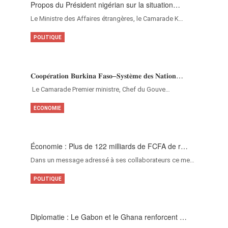
Propos du Président nigérian sur la situation…
Le Ministre des Affaires étrangères, le Camarade K…
POLITIQUE
𝐂𝐨𝐨𝐩𝐞́𝐫𝐚𝐭𝐢𝐨𝐧 𝐁𝐮𝐫𝐤𝐢𝐧𝐚 𝐅𝐚𝐬𝐨–𝐒𝐲𝐬𝐭𝐞̀𝐦𝐞 𝐝𝐞𝐬 𝐍𝐚𝐭𝐢𝐨𝐧…
‎Le Camarade Premier ministre, Chef du Gouve…
ECONOMIE
Économie : Plus de 122 milliards de FCFA de r…
Dans un message adressé à ses collaborateurs ce me…
POLITIQUE
Diplomatie : Le Gabon et le Ghana renforcent …