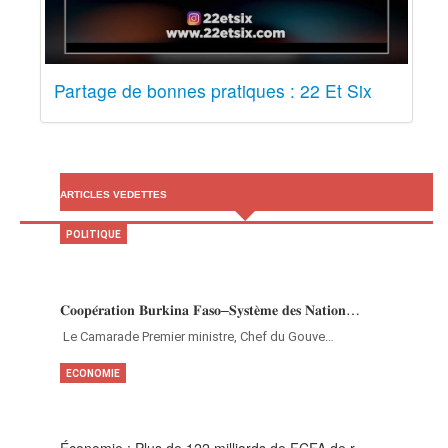
Partage de bonnes pratiques : 22 Et Six
ARTICLES VEDETTES
POLITIQUE
𝐂𝐨𝐨𝐩𝐞́𝐫𝐚𝐭𝐢𝐨𝐧 𝐁𝐮𝐫𝐤𝐢𝐧𝐚 𝐅𝐚𝐬𝐨–𝐒𝐲𝐬𝐭𝐞̀𝐦𝐞 𝐝𝐞𝐬 𝐍𝐚𝐭𝐢𝐨𝐧…
‎Le Camarade Premier ministre, Chef du Gouve…
ECONOMIE