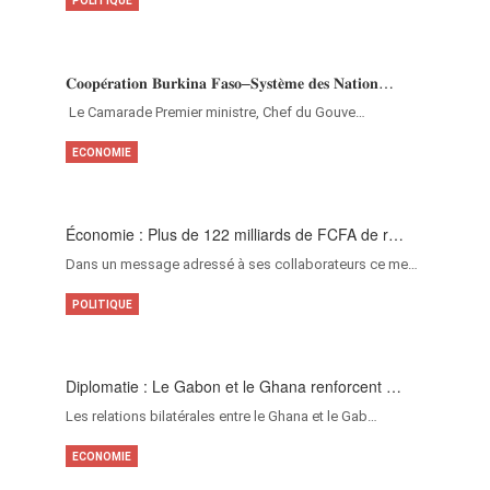
POLITIQUE
𝐂𝐨𝐨𝐩𝐞́𝐫𝐚𝐭𝐢𝐨𝐧 𝐁𝐮𝐫𝐤𝐢𝐧𝐚 𝐅𝐚𝐬𝐨–𝐒𝐲𝐬𝐭𝐞̀𝐦𝐞 𝐝𝐞𝐬 𝐍𝐚𝐭𝐢𝐨𝐧…
‎Le Camarade Premier ministre, Chef du Gouve…
ECONOMIE
Économie : Plus de 122 milliards de FCFA de r…
Dans un message adressé à ses collaborateurs ce me…
POLITIQUE
Diplomatie : Le Gabon et le Ghana renforcent …
Les relations bilatérales entre le Ghana et le Gab…
ECONOMIE