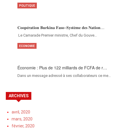
POLITIQUE
𝐂𝐨𝐨𝐩𝐞́𝐫𝐚𝐭𝐢𝐨𝐧 𝐁𝐮𝐫𝐤𝐢𝐧𝐚 𝐅𝐚𝐬𝐨–𝐒𝐲𝐬𝐭𝐞̀𝐦𝐞 𝐝𝐞𝐬 𝐍𝐚𝐭𝐢𝐨𝐧…
‎Le Camarade Premier ministre, Chef du Gouve…
ECONOMIE
Économie : Plus de 122 milliards de FCFA de r…
Dans un message adressé à ses collaborateurs ce me…
ARCHIVES
avril, 2020
mars, 2020
février, 2020