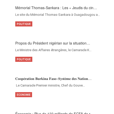
Mémorial Thomas-Sankara : Les « Jeudis du cin…
Le site du Mémorial Thomas-Sankara à Ouagadougou a…
POLITIQUE
Propos du Président nigérian sur la situation…
Le Ministre des Affaires étrangères, le Camarade K…
POLITIQUE
𝐂𝐨𝐨𝐩𝐞́𝐫𝐚𝐭𝐢𝐨𝐧 𝐁𝐮𝐫𝐤𝐢𝐧𝐚 𝐅𝐚𝐬𝐨–𝐒𝐲𝐬𝐭𝐞̀𝐦𝐞 𝐝𝐞𝐬 𝐍𝐚𝐭𝐢𝐨𝐧…
‎Le Camarade Premier ministre, Chef du Gouve…
ECONOMIE
Économie : Plus de 122 milliards de FCFA de r…