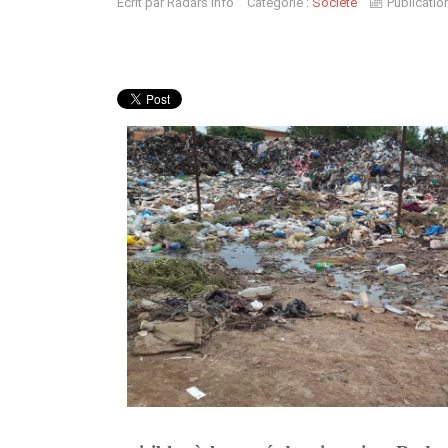
Écrit par
Radars Info
Catégorie :
Société
Publicatio