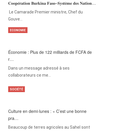
𝐂𝐨𝐨𝐩𝐞́𝐫𝐚𝐭𝐢𝐨𝐧 𝐁𝐮𝐫𝐤𝐢𝐧𝐚 𝐅𝐚𝐬𝐨–𝐒𝐲𝐬𝐭𝐞̀𝐦𝐞 𝐝𝐞𝐬 𝐍𝐚𝐭𝐢𝐨𝐧…
‎Le Camarade Premier ministre, Chef du
Gouve…
ECONOMIE
Économie : Plus de 122 milliards de FCFA de
r…
Dans un message adressé à ses
collaborateurs ce me…
SOCIÉTÉ
Culture en demi-lunes : « C’est une bonne
pra…
Beaucoup de terres agricoles au Sahel sont