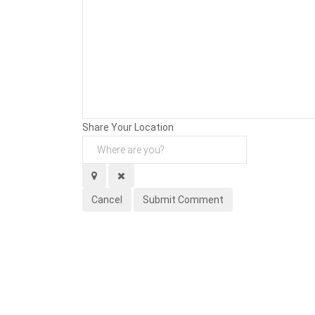
Background
Attachments (
0
/ 3)
Share Your Location
Cancel
Submit Comment