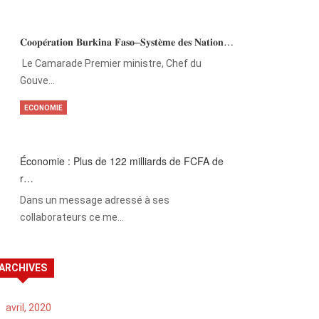
𝐂𝐨𝐨𝐩𝐞́𝐫𝐚𝐭𝐢𝐨𝐧 𝐁𝐮𝐫𝐤𝐢𝐧𝐚 𝐅𝐚𝐬𝐨–𝐒𝐲𝐬𝐭𝐞̀𝐦𝐞 𝐝𝐞𝐬 𝐍𝐚𝐭𝐢𝐨𝐧…
‎Le Camarade Premier ministre, Chef du
Gouve…
ECONOMIE
Économie : Plus de 122 milliards de FCFA de
r…
Dans un message adressé à ses
collaborateurs ce me…
ARCHIVES
avril, 2020