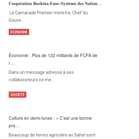
𝐂𝐨𝐨𝐩𝐞́𝐫𝐚𝐭𝐢𝐨𝐧 𝐁𝐮𝐫𝐤𝐢𝐧𝐚 𝐅𝐚𝐬𝐨–𝐒𝐲𝐬𝐭𝐞̀𝐦𝐞 𝐝𝐞𝐬 𝐍𝐚𝐭𝐢𝐨𝐧…
‎Le Camarade Premier ministre, Chef du
Gouve…
ECONOMIE
Économie : Plus de 122 milliards de FCFA de
r…
Dans un message adressé à ses
collaborateurs ce me…
SOCIÉTÉ
Culture en demi-lunes : « C’est une bonne
pra…
Beaucoup de terres agricoles au Sahel sont