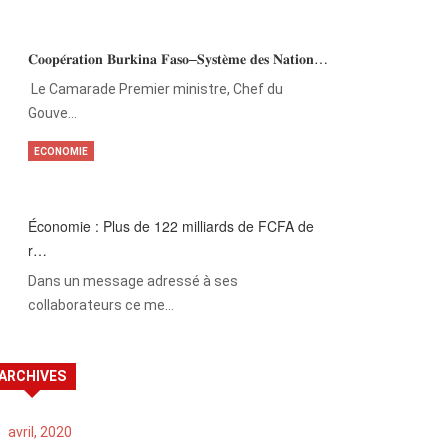
𝐂𝐨𝐨𝐩𝐞́𝐫𝐚𝐭𝐢𝐨𝐧 𝐁𝐮𝐫𝐤𝐢𝐧𝐚 𝐅𝐚𝐬𝐨–𝐒𝐲𝐬𝐭𝐞̀𝐦𝐞 𝐝𝐞𝐬 𝐍𝐚𝐭𝐢𝐨𝐧…
‎Le Camarade Premier ministre, Chef du
Gouve…
ECONOMIE
Économie : Plus de 122 milliards de FCFA de
r…
Dans un message adressé à ses
collaborateurs ce me…
ARCHIVES
avril, 2020