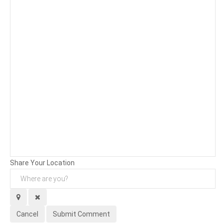
Background
Attachments (
0
/ 3)
Share Your Location
Cancel
Submit Comment