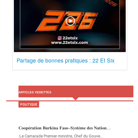
Partage de bonnes pratiques : 22 Et Six
ARTICLES VEDETTES
POLITIQUE
𝐂𝐨𝐨𝐩𝐞́𝐫𝐚𝐭𝐢𝐨𝐧 𝐁𝐮𝐫𝐤𝐢𝐧𝐚 𝐅𝐚𝐬𝐨–𝐒𝐲𝐬𝐭𝐞̀𝐦𝐞 𝐝𝐞𝐬 𝐍𝐚𝐭𝐢𝐨𝐧…
‎Le Camarade Premier ministre, Chef du Gouve…