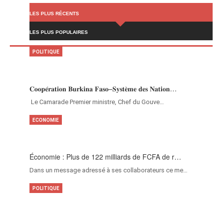
LES PLUS RÉCENTS
LES PLUS POPULAIRES
POLITIQUE
𝐂𝐨𝐨𝐩𝐞́𝐫𝐚𝐭𝐢𝐨𝐧 𝐁𝐮𝐫𝐤𝐢𝐧𝐚 𝐅𝐚𝐬𝐨–𝐒𝐲𝐬𝐭𝐞̀𝐦𝐞 𝐝𝐞𝐬 𝐍𝐚𝐭𝐢𝐨𝐧…
‎Le Camarade Premier ministre, Chef du Gouve…
ECONOMIE
Économie : Plus de 122 milliards de FCFA de r…
Dans un message adressé à ses collaborateurs ce me…
POLITIQUE