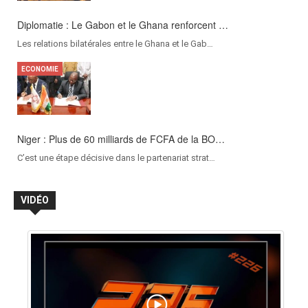
Marché des 300 ambulances : « Le ministère de…
Diplomatie : Le Gabon et le Ghana renforcent …
Le 23 juin 2020, le gouvernement burkinabè a …
Les relations bilatérales entre le Ghana et le Gab…
POLITIQUE
ECONOMIE
Conseil des ministres du 1er juin : Le gouver…
Niger : Plus de 60 milliards de FCFA de la BO…
Le traditionnel Conseil des ministres s’est t…
C’est une étape décisive dans le partenariat strat…
VIDÉO