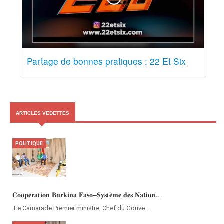
Partage de bonnes pratiques : 22 Et Six
ARTICLES VEDETTES
POLITIQUE
𝐂𝐨𝐨𝐩𝐞́𝐫𝐚𝐭𝐢𝐨𝐧 𝐁𝐮𝐫𝐤𝐢𝐧𝐚 𝐅𝐚𝐬𝐨–𝐒𝐲𝐬𝐭𝐞̀𝐦𝐞 𝐝𝐞𝐬 𝐍𝐚𝐭𝐢𝐨𝐧…
‎Le Camarade Premier ministre, Chef du Gouve…