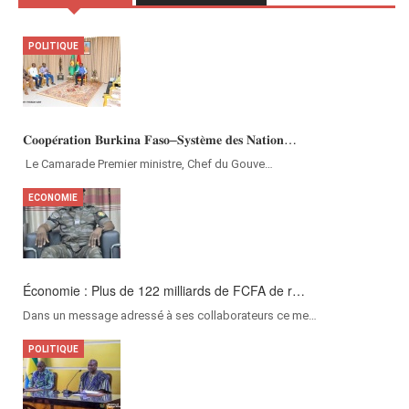
POLITIQUE
SOCIÉTÉ
Culture en demi-lunes : « C’est une bonne pra…
𝐂𝐨𝐨𝐩𝐞́𝐫𝐚𝐭𝐢𝐨𝐧 𝐁𝐮𝐫𝐤𝐢𝐧𝐚 𝐅𝐚𝐬𝐨–𝐒𝐲𝐬𝐭𝐞̀𝐦𝐞 𝐝𝐞𝐬 𝐍𝐚𝐭𝐢𝐨𝐧…
Beaucoup de terres agricoles au Sahel sont af…
‎Le Camarade Premier ministre, Chef du Gouve…
SOCIÉTÉ
ECONOMIE
Sirops vitamine pour grossir : Un effet de mo…
Économie : Plus de 122 milliards de FCFA de r…
Les sirops vitamine sont de plus en plus util…
Dans un message adressé à ses collaborateurs ce me…
SOCIÉTÉ
POLITIQUE