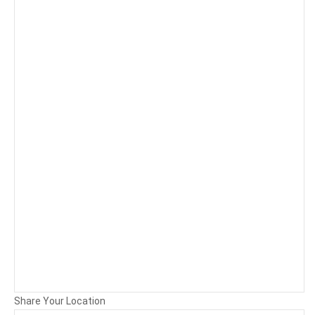
Background
Attachments (
0
/ 3)
Share Your Location