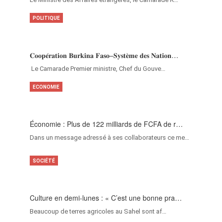
POLITIQUE
𝐂𝐨𝐨𝐩𝐞́𝐫𝐚𝐭𝐢𝐨𝐧 𝐁𝐮𝐫𝐤𝐢𝐧𝐚 𝐅𝐚𝐬𝐨–𝐒𝐲𝐬𝐭𝐞̀𝐦𝐞 𝐝𝐞𝐬 𝐍𝐚𝐭𝐢𝐨𝐧…
‎Le Camarade Premier ministre, Chef du Gouve…
ECONOMIE
Économie : Plus de 122 milliards de FCFA de r…
Dans un message adressé à ses collaborateurs ce me…
SOCIÉTÉ
Culture en demi-lunes : « C’est une bonne pra…
Beaucoup de terres agricoles au Sahel sont af…