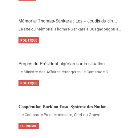
Mémorial Thomas-Sankara : Les « Jeudis du cin…
Le site du Mémorial Thomas-Sankara à Ouagadougou a…
POLITIQUE
Propos du Président nigérian sur la situation…
Le Ministre des Affaires étrangères, le Camarade K…
POLITIQUE
𝐂𝐨𝐨𝐩𝐞́𝐫𝐚𝐭𝐢𝐨𝐧 𝐁𝐮𝐫𝐤𝐢𝐧𝐚 𝐅𝐚𝐬𝐨–𝐒𝐲𝐬𝐭𝐞̀𝐦𝐞 𝐝𝐞𝐬 𝐍𝐚𝐭𝐢𝐨𝐧…
‎Le Camarade Premier ministre, Chef du Gouve…
ECONOMIE