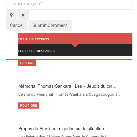
Cancel
Submit Comment
LES PLUS RÉCENTS
LES PLUS POPULAIRES
CULTURE
Mémorial Thomas-Sankara : Les « Jeudis du cin…
Le site du Mémorial Thomas-Sankara à Ouagadougou a…
POLITIQUE
Propos du Président nigérian sur la situation…
Le Ministre des Affaires étrangères, le Camarade K…