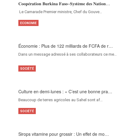
𝐂𝐨𝐨𝐩𝐞́𝐫𝐚𝐭𝐢𝐨𝐧 𝐁𝐮𝐫𝐤𝐢𝐧𝐚 𝐅𝐚𝐬𝐨–𝐒𝐲𝐬𝐭𝐞̀𝐦𝐞 𝐝𝐞𝐬 𝐍𝐚𝐭𝐢𝐨𝐧…
‎Le Camarade Premier ministre, Chef du Gouve…
ECONOMIE
Économie : Plus de 122 milliards de FCFA de r…
Dans un message adressé à ses collaborateurs ce me…
SOCIÉTÉ
Culture en demi-lunes : « C’est une bonne pra…
Beaucoup de terres agricoles au Sahel sont af…
SOCIÉTÉ
Sirops vitamine pour grossir : Un effet de mo…