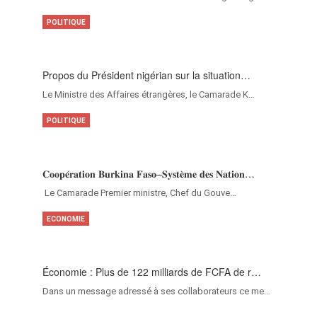
POLITIQUE
Propos du Président nigérian sur la situation…
Le Ministre des Affaires étrangères, le Camarade K…
POLITIQUE
𝐂𝐨𝐨𝐩𝐞́𝐫𝐚𝐭𝐢𝐨𝐧 𝐁𝐮𝐫𝐤𝐢𝐧𝐚 𝐅𝐚𝐬𝐨–𝐒𝐲𝐬𝐭𝐞̀𝐦𝐞 𝐝𝐞𝐬 𝐍𝐚𝐭𝐢𝐨𝐧…
‎Le Camarade Premier ministre, Chef du Gouve…
ECONOMIE
Économie : Plus de 122 milliards de FCFA de r…
Dans un message adressé à ses collaborateurs ce me…