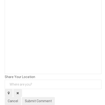
Background
Attachments (
0
/ 3)
Share Your Location
Cancel
Submit Comment