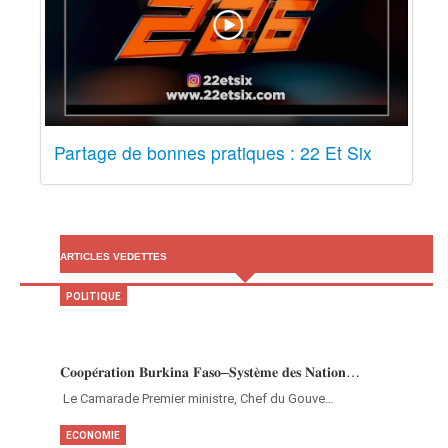
Partage de bonnes pratiques : 22 Et Six
ARTICLES VEDETTES
POLITIQUE
𝐂𝐨𝐨𝐩𝐞́𝐫𝐚𝐭𝐢𝐨𝐧 𝐁𝐮𝐫𝐤𝐢𝐧𝐚 𝐅𝐚𝐬𝐨–𝐒𝐲𝐬𝐭𝐞̀𝐦𝐞 𝐝𝐞𝐬 𝐍𝐚𝐭𝐢𝐨𝐧…
‎Le Camarade Premier ministre, Chef du Gouve…
ECONOMIE