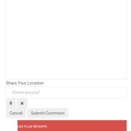
Background
Attachments (
0
/ 3)
Share Your Location
Cancel
Submit Comment
LES PLUS RÉCENTS