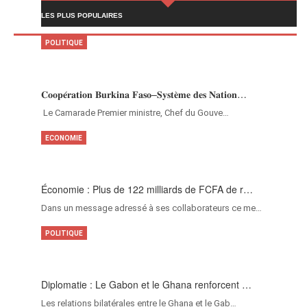
LES PLUS POPULAIRES
POLITIQUE
𝐂𝐨𝐨𝐩𝐞́𝐫𝐚𝐭𝐢𝐨𝐧 𝐁𝐮𝐫𝐤𝐢𝐧𝐚 𝐅𝐚𝐬𝐨–𝐒𝐲𝐬𝐭𝐞̀𝐦𝐞 𝐝𝐞𝐬 𝐍𝐚𝐭𝐢𝐨𝐧…
‎Le Camarade Premier ministre, Chef du Gouve…
ECONOMIE
Économie : Plus de 122 milliards de FCFA de r…
Dans un message adressé à ses collaborateurs ce me…
POLITIQUE
Diplomatie : Le Gabon et le Ghana renforcent …
Les relations bilatérales entre le Ghana et le Gab…