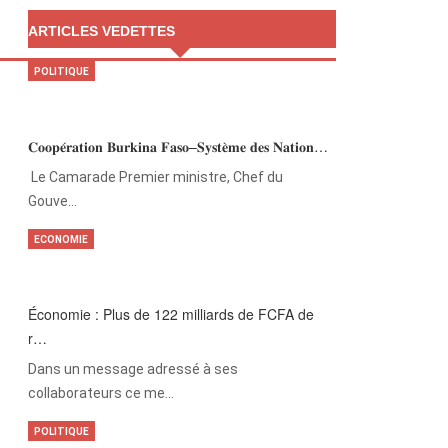
ARTICLES VEDETTES
POLITIQUE
𝐂𝐨𝐨𝐩𝐞́𝐫𝐚𝐭𝐢𝐨𝐧 𝐁𝐮𝐫𝐤𝐢𝐧𝐚 𝐅𝐚𝐬𝐨–𝐒𝐲𝐬𝐭𝐞̀𝐦𝐞 𝐝𝐞𝐬 𝐍𝐚𝐭𝐢𝐨𝐧…
‎Le Camarade Premier ministre, Chef du
Gouve…
ECONOMIE
Économie : Plus de 122 milliards de FCFA de
r…
Dans un message adressé à ses
collaborateurs ce me…
POLITIQUE