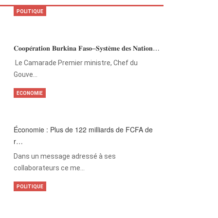
POLITIQUE
𝐂𝐨𝐨𝐩𝐞́𝐫𝐚𝐭𝐢𝐨𝐧 𝐁𝐮𝐫𝐤𝐢𝐧𝐚 𝐅𝐚𝐬𝐨–𝐒𝐲𝐬𝐭𝐞̀𝐦𝐞 𝐝𝐞𝐬 𝐍𝐚𝐭𝐢𝐨𝐧…
‎Le Camarade Premier ministre, Chef du
Gouve…
ECONOMIE
Économie : Plus de 122 milliards de FCFA de
r…
Dans un message adressé à ses
collaborateurs ce me…
POLITIQUE