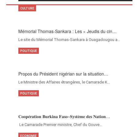
CULTURE
Mémorial Thomas-Sankara : Les « Jeudis du cin…
Le site du Mémorial Thomas-Sankara à Ouagadougou a…
POLITIQUE
Propos du Président nigérian sur la situation…
Le Ministre des Affaires étrangères, le Camarade K…
POLITIQUE
𝐂𝐨𝐨𝐩𝐞́𝐫𝐚𝐭𝐢𝐨𝐧 𝐁𝐮𝐫𝐤𝐢𝐧𝐚 𝐅𝐚𝐬𝐨–𝐒𝐲𝐬𝐭𝐞̀𝐦𝐞 𝐝𝐞𝐬 𝐍𝐚𝐭𝐢𝐨𝐧…
‎Le Camarade Premier ministre, Chef du Gouve…
ECONOMIE