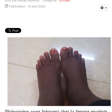
Écrit par
Radars Burkina
Catégorie :
Société
Publication : 16 avril 2020
Phénomène assez fréquent chez la femme enceinte,