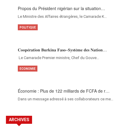
Propos du Président nigérian sur la situation…
Le Ministre des Affaires étrangères, le Camarade K…
POLITIQUE
𝐂𝐨𝐨𝐩𝐞́𝐫𝐚𝐭𝐢𝐨𝐧 𝐁𝐮𝐫𝐤𝐢𝐧𝐚 𝐅𝐚𝐬𝐨–𝐒𝐲𝐬𝐭𝐞̀𝐦𝐞 𝐝𝐞𝐬 𝐍𝐚𝐭𝐢𝐨𝐧…
‎Le Camarade Premier ministre, Chef du Gouve…
ECONOMIE
Économie : Plus de 122 milliards de FCFA de r…
Dans un message adressé à ses collaborateurs ce me…
ARCHIVES