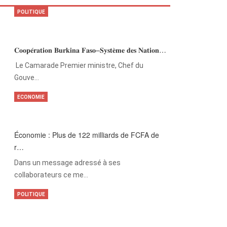
POLITIQUE
𝐂𝐨𝐨𝐩𝐞́𝐫𝐚𝐭𝐢𝐨𝐧 𝐁𝐮𝐫𝐤𝐢𝐧𝐚 𝐅𝐚𝐬𝐨–𝐒𝐲𝐬𝐭𝐞̀𝐦𝐞 𝐝𝐞𝐬 𝐍𝐚𝐭𝐢𝐨𝐧…
‎Le Camarade Premier ministre, Chef du
Gouve…
ECONOMIE
Économie : Plus de 122 milliards de FCFA de
r…
Dans un message adressé à ses
collaborateurs ce me…
POLITIQUE