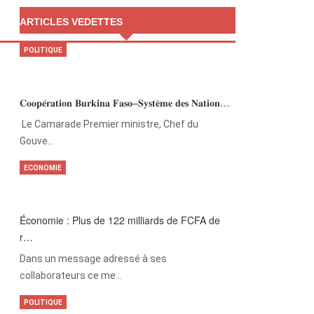
ARTICLES VEDETTES
POLITIQUE
𝐂𝐨𝐨𝐩𝐞́𝐫𝐚𝐭𝐢𝐨𝐧 𝐁𝐮𝐫𝐤𝐢𝐧𝐚 𝐅𝐚𝐬𝐨–𝐒𝐲𝐬𝐭𝐞̀𝐦𝐞 𝐝𝐞𝐬 𝐍𝐚𝐭𝐢𝐨𝐧…
‎Le Camarade Premier ministre, Chef du
Gouve…
ECONOMIE
Économie : Plus de 122 milliards de FCFA de
r…
Dans un message adressé à ses
collaborateurs ce me…
POLITIQUE