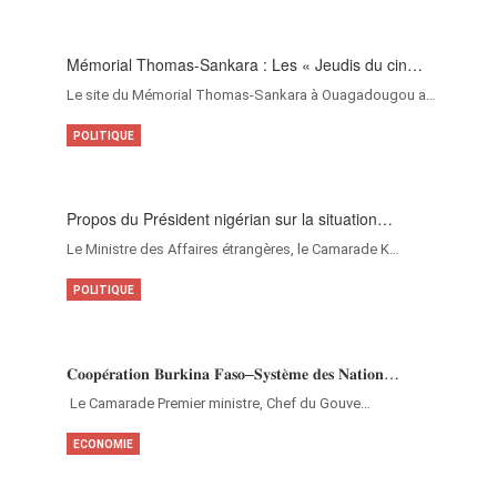
Mémorial Thomas-Sankara : Les « Jeudis du cin…
Le site du Mémorial Thomas-Sankara à Ouagadougou a…
POLITIQUE
Propos du Président nigérian sur la situation…
Le Ministre des Affaires étrangères, le Camarade K…
POLITIQUE
𝐂𝐨𝐨𝐩𝐞́𝐫𝐚𝐭𝐢𝐨𝐧 𝐁𝐮𝐫𝐤𝐢𝐧𝐚 𝐅𝐚𝐬𝐨–𝐒𝐲𝐬𝐭𝐞̀𝐦𝐞 𝐝𝐞𝐬 𝐍𝐚𝐭𝐢𝐨𝐧…
‎Le Camarade Premier ministre, Chef du Gouve…
ECONOMIE