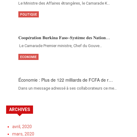
Le Ministre des Affaires étrangères, le Camarade K…
POLITIQUE
𝐂𝐨𝐨𝐩𝐞́𝐫𝐚𝐭𝐢𝐨𝐧 𝐁𝐮𝐫𝐤𝐢𝐧𝐚 𝐅𝐚𝐬𝐨–𝐒𝐲𝐬𝐭𝐞̀𝐦𝐞 𝐝𝐞𝐬 𝐍𝐚𝐭𝐢𝐨𝐧…
‎Le Camarade Premier ministre, Chef du Gouve…
ECONOMIE
Économie : Plus de 122 milliards de FCFA de r…
Dans un message adressé à ses collaborateurs ce me…
ARCHIVES
avril, 2020
mars, 2020