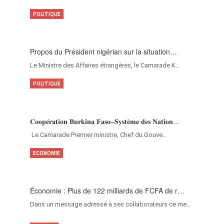
POLITIQUE
Propos du Président nigérian sur la situation…
Le Ministre des Affaires étrangères, le Camarade K…
POLITIQUE
𝐂𝐨𝐨𝐩𝐞́𝐫𝐚𝐭𝐢𝐨𝐧 𝐁𝐮𝐫𝐤𝐢𝐧𝐚 𝐅𝐚𝐬𝐨–𝐒𝐲𝐬𝐭𝐞̀𝐦𝐞 𝐝𝐞𝐬 𝐍𝐚𝐭𝐢𝐨𝐧…
‎Le Camarade Premier ministre, Chef du Gouve…
ECONOMIE
Économie : Plus de 122 milliards de FCFA de r…
Dans un message adressé à ses collaborateurs ce me…