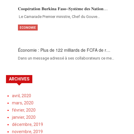
𝐂𝐨𝐨𝐩𝐞́𝐫𝐚𝐭𝐢𝐨𝐧 𝐁𝐮𝐫𝐤𝐢𝐧𝐚 𝐅𝐚𝐬𝐨–𝐒𝐲𝐬𝐭𝐞̀𝐦𝐞 𝐝𝐞𝐬 𝐍𝐚𝐭𝐢𝐨𝐧…
‎Le Camarade Premier ministre, Chef du Gouve…
ECONOMIE
Économie : Plus de 122 milliards de FCFA de r…
Dans un message adressé à ses collaborateurs ce me…
ARCHIVES
avril, 2020
mars, 2020
février, 2020
janvier, 2020
décembre, 2019
novembre, 2019