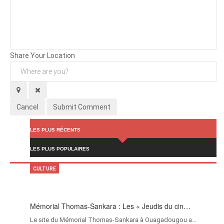
Background
Attachments (
0
/ 3)
Share Your Location
Cancel
Submit Comment
LES PLUS RÉCENTS
LES PLUS POPULAIRES
CULTURE
Mémorial Thomas-Sankara : Les « Jeudis du cin…
Le site du Mémorial Thomas-Sankara à Ouagadougou a…