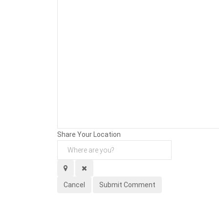
Background
Attachments (
0
/ 3)
Share Your Location
Cancel
Submit Comment