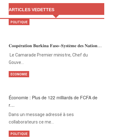
ARTICLES VEDETTES
POLITIQUE
𝐂𝐨𝐨𝐩𝐞́𝐫𝐚𝐭𝐢𝐨𝐧 𝐁𝐮𝐫𝐤𝐢𝐧𝐚 𝐅𝐚𝐬𝐨–𝐒𝐲𝐬𝐭𝐞̀𝐦𝐞 𝐝𝐞𝐬 𝐍𝐚𝐭𝐢𝐨𝐧…
‎Le Camarade Premier ministre, Chef du
Gouve…
ECONOMIE
Économie : Plus de 122 milliards de FCFA de
r…
Dans un message adressé à ses
collaborateurs ce me…
POLITIQUE