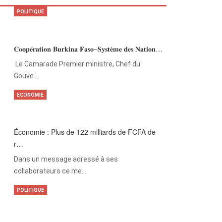
POLITIQUE
𝐂𝐨𝐨𝐩𝐞́𝐫𝐚𝐭𝐢𝐨𝐧 𝐁𝐮𝐫𝐤𝐢𝐧𝐚 𝐅𝐚𝐬𝐨–𝐒𝐲𝐬𝐭𝐞̀𝐦𝐞 𝐝𝐞𝐬 𝐍𝐚𝐭𝐢𝐨𝐧…
‎Le Camarade Premier ministre, Chef du
Gouve…
ECONOMIE
Économie : Plus de 122 milliards de FCFA de
r…
Dans un message adressé à ses
collaborateurs ce me…
POLITIQUE