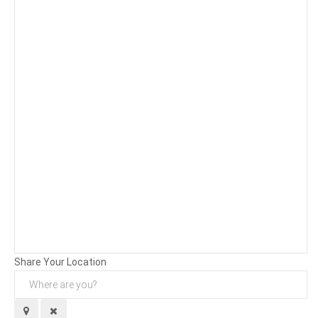
Background
Attachments (
0
/ 3)
Share Your Location