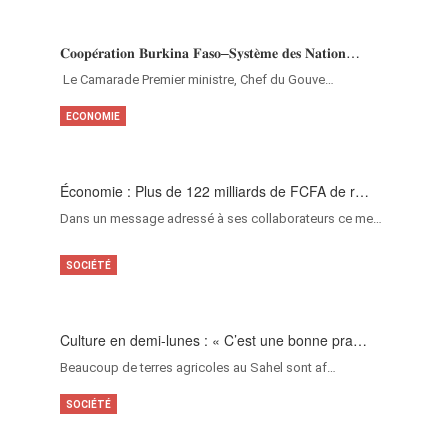
𝐂𝐨𝐨𝐩𝐞́𝐫𝐚𝐭𝐢𝐨𝐧 𝐁𝐮𝐫𝐤𝐢𝐧𝐚 𝐅𝐚𝐬𝐨–𝐒𝐲𝐬𝐭𝐞̀𝐦𝐞 𝐝𝐞𝐬 𝐍𝐚𝐭𝐢𝐨𝐧…
‎Le Camarade Premier ministre, Chef du Gouve…
ECONOMIE
Économie : Plus de 122 milliards de FCFA de r…
Dans un message adressé à ses collaborateurs ce me…
SOCIÉTÉ
Culture en demi-lunes : « C’est une bonne pra…
Beaucoup de terres agricoles au Sahel sont af…
SOCIÉTÉ