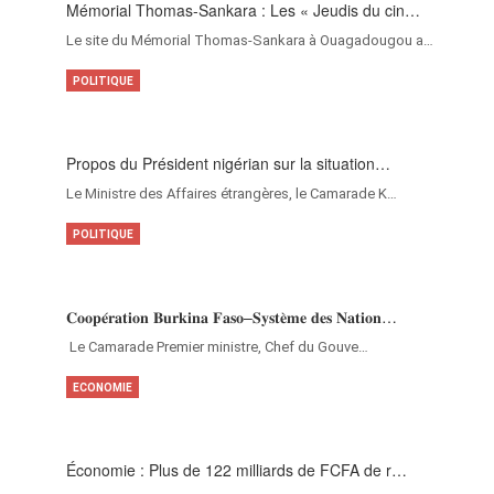
Mémorial Thomas-Sankara : Les « Jeudis du cin…
Le site du Mémorial Thomas-Sankara à Ouagadougou a…
POLITIQUE
Propos du Président nigérian sur la situation…
Le Ministre des Affaires étrangères, le Camarade K…
POLITIQUE
𝐂𝐨𝐨𝐩𝐞́𝐫𝐚𝐭𝐢𝐨𝐧 𝐁𝐮𝐫𝐤𝐢𝐧𝐚 𝐅𝐚𝐬𝐨–𝐒𝐲𝐬𝐭𝐞̀𝐦𝐞 𝐝𝐞𝐬 𝐍𝐚𝐭𝐢𝐨𝐧…
‎Le Camarade Premier ministre, Chef du Gouve…
ECONOMIE
Économie : Plus de 122 milliards de FCFA de r…