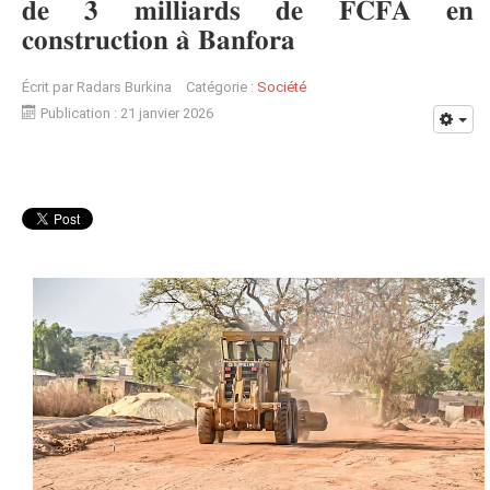
𝐝𝐞 𝟑 𝐦𝐢𝐥𝐥𝐢𝐚𝐫𝐝𝐬 𝐝𝐞 𝐅𝐂𝐅𝐀 𝐞𝐧
𝐜𝐨𝐧𝐬𝐭𝐫𝐮𝐜𝐭𝐢𝐨𝐧 𝐚̀ 𝐁𝐚𝐧𝐟𝐨𝐫𝐚
Écrit par
Radars Burkina
Catégorie :
Société
Publication : 21 janvier 2026