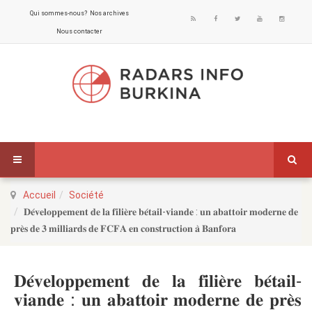
Qui sommes-nous?
Nos archives
Nous contacter
Accueil
Société
𝐃𝐞́𝐯𝐞𝐥𝐨𝐩𝐩𝐞𝐦𝐞𝐧𝐭 𝐝𝐞 𝐥𝐚 𝐟𝐢𝐥𝐢𝐞̀𝐫𝐞 𝐛𝐞́𝐭𝐚𝐢𝐥-𝐯𝐢𝐚𝐧𝐝𝐞 : 𝐮𝐧 𝐚𝐛𝐚𝐭𝐭𝐨𝐢𝐫 𝐦𝐨𝐝𝐞𝐫𝐧𝐞 𝐝𝐞
𝐩𝐫𝐞̀𝐬 𝐝𝐞 𝟑 𝐦𝐢𝐥𝐥𝐢𝐚𝐫𝐝𝐬 𝐝𝐞 𝐅𝐂𝐅𝐀 𝐞𝐧 𝐜𝐨𝐧𝐬𝐭𝐫𝐮𝐜𝐭𝐢𝐨𝐧 𝐚̀ 𝐁𝐚𝐧𝐟𝐨𝐫𝐚
𝐃𝐞́𝐯𝐞𝐥𝐨𝐩𝐩𝐞𝐦𝐞𝐧𝐭 𝐝𝐞 𝐥𝐚 𝐟𝐢𝐥𝐢𝐞̀𝐫𝐞 𝐛𝐞́𝐭𝐚𝐢𝐥-
𝐯𝐢𝐚𝐧𝐝𝐞 : 𝐮𝐧 𝐚𝐛𝐚𝐭𝐭𝐨𝐢𝐫 𝐦𝐨𝐝𝐞𝐫𝐧𝐞 𝐝𝐞 𝐩𝐫𝐞̀𝐬