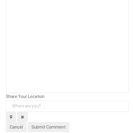
Background
Attachments (
0
/ 3)
Share Your Location
Cancel
Submit Comment