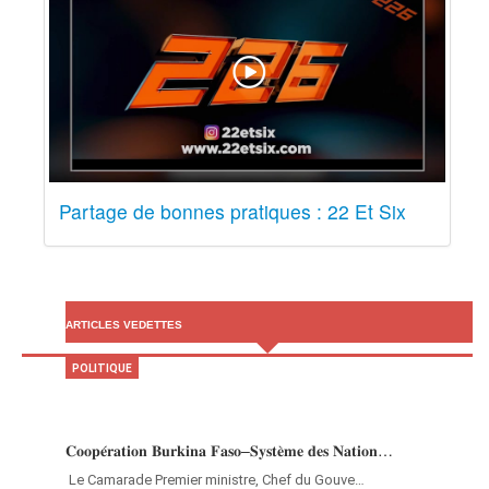
Partage de bonnes pratiques : 22 Et Six
ARTICLES VEDETTES
POLITIQUE
𝐂𝐨𝐨𝐩𝐞́𝐫𝐚𝐭𝐢𝐨𝐧 𝐁𝐮𝐫𝐤𝐢𝐧𝐚 𝐅𝐚𝐬𝐨–𝐒𝐲𝐬𝐭𝐞̀𝐦𝐞 𝐝𝐞𝐬 𝐍𝐚𝐭𝐢𝐨𝐧…
‎Le Camarade Premier ministre, Chef du Gouve…