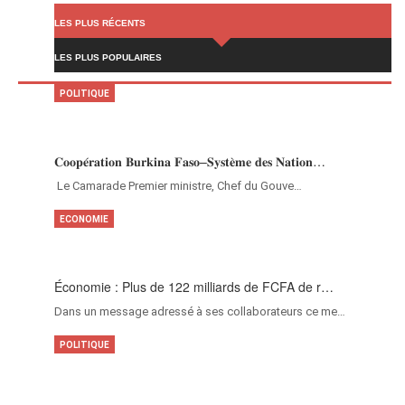
LES PLUS RÉCENTS
LES PLUS POPULAIRES
POLITIQUE
𝐂𝐨𝐨𝐩𝐞́𝐫𝐚𝐭𝐢𝐨𝐧 𝐁𝐮𝐫𝐤𝐢𝐧𝐚 𝐅𝐚𝐬𝐨–𝐒𝐲𝐬𝐭𝐞̀𝐦𝐞 𝐝𝐞𝐬 𝐍𝐚𝐭𝐢𝐨𝐧…
‎Le Camarade Premier ministre, Chef du Gouve…
ECONOMIE
Économie : Plus de 122 milliards de FCFA de r…
Dans un message adressé à ses collaborateurs ce me…
POLITIQUE