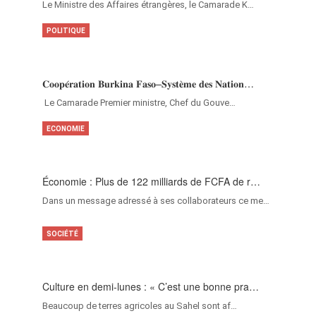
Le Ministre des Affaires étrangères, le Camarade K…
POLITIQUE
𝐂𝐨𝐨𝐩𝐞́𝐫𝐚𝐭𝐢𝐨𝐧 𝐁𝐮𝐫𝐤𝐢𝐧𝐚 𝐅𝐚𝐬𝐨–𝐒𝐲𝐬𝐭𝐞̀𝐦𝐞 𝐝𝐞𝐬 𝐍𝐚𝐭𝐢𝐨𝐧…
‎Le Camarade Premier ministre, Chef du Gouve…
ECONOMIE
Économie : Plus de 122 milliards de FCFA de r…
Dans un message adressé à ses collaborateurs ce me…
SOCIÉTÉ
Culture en demi-lunes : « C’est une bonne pra…
Beaucoup de terres agricoles au Sahel sont af…