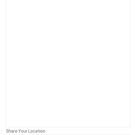
Background
Attachments (
0
/ 3)
Share Your Location