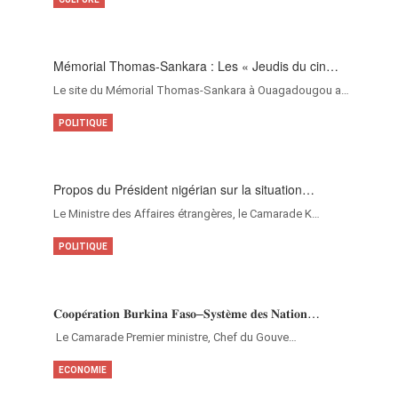
Mémorial Thomas-Sankara : Les « Jeudis du cin…
Le site du Mémorial Thomas-Sankara à Ouagadougou a…
POLITIQUE
Propos du Président nigérian sur la situation…
Le Ministre des Affaires étrangères, le Camarade K…
POLITIQUE
𝐂𝐨𝐨𝐩𝐞́𝐫𝐚𝐭𝐢𝐨𝐧 𝐁𝐮𝐫𝐤𝐢𝐧𝐚 𝐅𝐚𝐬𝐨–𝐒𝐲𝐬𝐭𝐞̀𝐦𝐞 𝐝𝐞𝐬 𝐍𝐚𝐭𝐢𝐨𝐧…
‎Le Camarade Premier ministre, Chef du Gouve…
ECONOMIE