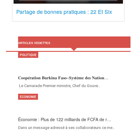
Partage de bonnes pratiques : 22 Et Six
ARTICLES VEDETTES
POLITIQUE
𝐂𝐨𝐨𝐩𝐞́𝐫𝐚𝐭𝐢𝐨𝐧 𝐁𝐮𝐫𝐤𝐢𝐧𝐚 𝐅𝐚𝐬𝐨–𝐒𝐲𝐬𝐭𝐞̀𝐦𝐞 𝐝𝐞𝐬 𝐍𝐚𝐭𝐢𝐨𝐧…
‎Le Camarade Premier ministre, Chef du Gouve…
ECONOMIE
Économie : Plus de 122 milliards de FCFA de r…
Dans un message adressé à ses collaborateurs ce me…