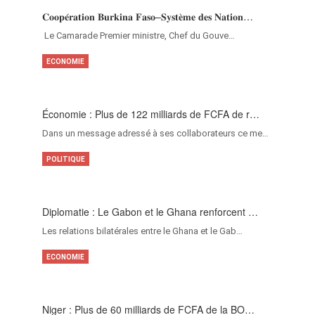
𝐂𝐨𝐨𝐩𝐞́𝐫𝐚𝐭𝐢𝐨𝐧 𝐁𝐮𝐫𝐤𝐢𝐧𝐚 𝐅𝐚𝐬𝐨–𝐒𝐲𝐬𝐭𝐞̀𝐦𝐞 𝐝𝐞𝐬 𝐍𝐚𝐭𝐢𝐨𝐧…
‎Le Camarade Premier ministre, Chef du Gouve…
ECONOMIE
Économie : Plus de 122 milliards de FCFA de r…
Dans un message adressé à ses collaborateurs ce me…
POLITIQUE
Diplomatie : Le Gabon et le Ghana renforcent …
Les relations bilatérales entre le Ghana et le Gab…
ECONOMIE
Niger : Plus de 60 milliards de FCFA de la BO…