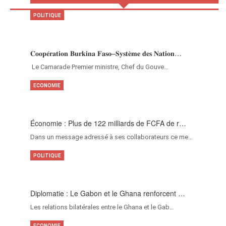
POLITIQUE
𝐂𝐨𝐨𝐩𝐞́𝐫𝐚𝐭𝐢𝐨𝐧 𝐁𝐮𝐫𝐤𝐢𝐧𝐚 𝐅𝐚𝐬𝐨–𝐒𝐲𝐬𝐭𝐞̀𝐦𝐞 𝐝𝐞𝐬 𝐍𝐚𝐭𝐢𝐨𝐧…
‎Le Camarade Premier ministre, Chef du Gouve…
ECONOMIE
Économie : Plus de 122 milliards de FCFA de r…
Dans un message adressé à ses collaborateurs ce me…
POLITIQUE
Diplomatie : Le Gabon et le Ghana renforcent …
Les relations bilatérales entre le Ghana et le Gab…
ECONOMIE