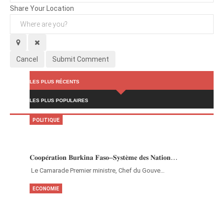
Share Your Location
Cancel
Submit Comment
LES PLUS RÉCENTS
LES PLUS POPULAIRES
POLITIQUE
𝐂𝐨𝐨𝐩𝐞́𝐫𝐚𝐭𝐢𝐨𝐧 𝐁𝐮𝐫𝐤𝐢𝐧𝐚 𝐅𝐚𝐬𝐨–𝐒𝐲𝐬𝐭𝐞̀𝐦𝐞 𝐝𝐞𝐬 𝐍𝐚𝐭𝐢𝐨𝐧…
‎Le Camarade Premier ministre, Chef du Gouve…
ECONOMIE