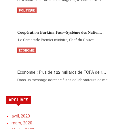
POLITIQUE
𝐂𝐨𝐨𝐩𝐞́𝐫𝐚𝐭𝐢𝐨𝐧 𝐁𝐮𝐫𝐤𝐢𝐧𝐚 𝐅𝐚𝐬𝐨–𝐒𝐲𝐬𝐭𝐞̀𝐦𝐞 𝐝𝐞𝐬 𝐍𝐚𝐭𝐢𝐨𝐧…
‎Le Camarade Premier ministre, Chef du Gouve…
ECONOMIE
Économie : Plus de 122 milliards de FCFA de r…
Dans un message adressé à ses collaborateurs ce me…
ARCHIVES
avril, 2020
mars, 2020