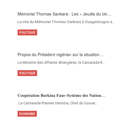
Mémorial Thomas-Sankara : Les « Jeudis du cin…
Le site du Mémorial Thomas-Sankara à Ouagadougou a…
POLITIQUE
Propos du Président nigérian sur la situation…
Le Ministre des Affaires étrangères, le Camarade K…
POLITIQUE
𝐂𝐨𝐨𝐩𝐞́𝐫𝐚𝐭𝐢𝐨𝐧 𝐁𝐮𝐫𝐤𝐢𝐧𝐚 𝐅𝐚𝐬𝐨–𝐒𝐲𝐬𝐭𝐞̀𝐦𝐞 𝐝𝐞𝐬 𝐍𝐚𝐭𝐢𝐨𝐧…
‎Le Camarade Premier ministre, Chef du Gouve…
ECONOMIE