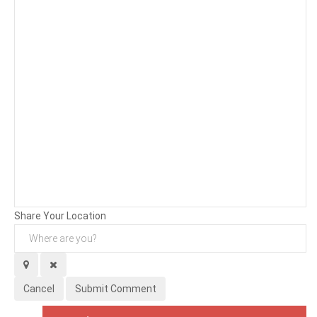
Background
Attachments (
0
/ 3)
Share Your Location
Cancel
Submit Comment