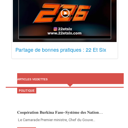
Partage de bonnes pratiques : 22 Et Six
ARTICLES VEDETTES
POLITIQUE
𝐂𝐨𝐨𝐩𝐞́𝐫𝐚𝐭𝐢𝐨𝐧 𝐁𝐮𝐫𝐤𝐢𝐧𝐚 𝐅𝐚𝐬𝐨–𝐒𝐲𝐬𝐭𝐞̀𝐦𝐞 𝐝𝐞𝐬 𝐍𝐚𝐭𝐢𝐨𝐧…
‎Le Camarade Premier ministre, Chef du Gouve…