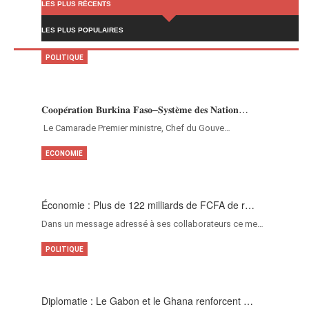
LES PLUS RÉCENTS
LES PLUS POPULAIRES
POLITIQUE
𝐂𝐨𝐨𝐩𝐞́𝐫𝐚𝐭𝐢𝐨𝐧 𝐁𝐮𝐫𝐤𝐢𝐧𝐚 𝐅𝐚𝐬𝐨–𝐒𝐲𝐬𝐭𝐞̀𝐦𝐞 𝐝𝐞𝐬 𝐍𝐚𝐭𝐢𝐨𝐧…
‎Le Camarade Premier ministre, Chef du Gouve…
ECONOMIE
Économie : Plus de 122 milliards de FCFA de r…
Dans un message adressé à ses collaborateurs ce me…
POLITIQUE
Diplomatie : Le Gabon et le Ghana renforcent …