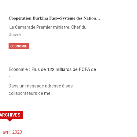
𝐂𝐨𝐨𝐩𝐞́𝐫𝐚𝐭𝐢𝐨𝐧 𝐁𝐮𝐫𝐤𝐢𝐧𝐚 𝐅𝐚𝐬𝐨–𝐒𝐲𝐬𝐭𝐞̀𝐦𝐞 𝐝𝐞𝐬 𝐍𝐚𝐭𝐢𝐨𝐧…
‎Le Camarade Premier ministre, Chef du
Gouve…
ECONOMIE
Économie : Plus de 122 milliards de FCFA de
r…
Dans un message adressé à ses
collaborateurs ce me…
ARCHIVES
avril, 2020