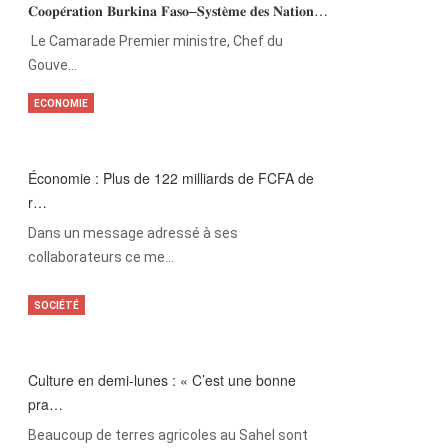
𝐂𝐨𝐨𝐩𝐞́𝐫𝐚𝐭𝐢𝐨𝐧 𝐁𝐮𝐫𝐤𝐢𝐧𝐚 𝐅𝐚𝐬𝐨–𝐒𝐲𝐬𝐭𝐞̀𝐦𝐞 𝐝𝐞𝐬 𝐍𝐚𝐭𝐢𝐨𝐧…
‎Le Camarade Premier ministre, Chef du
Gouve…
ECONOMIE
Économie : Plus de 122 milliards de FCFA de
r…
Dans un message adressé à ses
collaborateurs ce me…
SOCIÉTÉ
Culture en demi-lunes : « C’est une bonne
pra…
Beaucoup de terres agricoles au Sahel sont