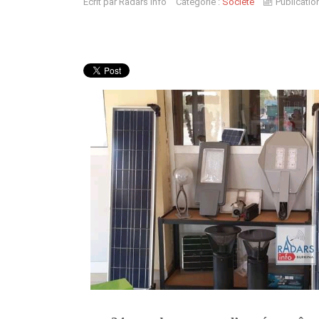
Écrit par
Radars Info
Catégorie :
Société
Publication