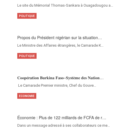
Le site du Mémorial Thomas-Sankara à Ouagadougou a…
POLITIQUE
Propos du Président nigérian sur la situation…
Le Ministre des Affaires étrangères, le Camarade K…
POLITIQUE
𝐂𝐨𝐨𝐩𝐞́𝐫𝐚𝐭𝐢𝐨𝐧 𝐁𝐮𝐫𝐤𝐢𝐧𝐚 𝐅𝐚𝐬𝐨–𝐒𝐲𝐬𝐭𝐞̀𝐦𝐞 𝐝𝐞𝐬 𝐍𝐚𝐭𝐢𝐨𝐧…
‎Le Camarade Premier ministre, Chef du Gouve…
ECONOMIE
Économie : Plus de 122 milliards de FCFA de r…
Dans un message adressé à ses collaborateurs ce me…