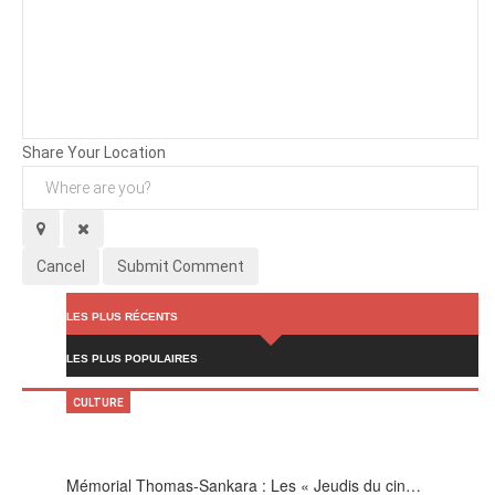
Background
Attachments (
0
/ 3)
Share Your Location
Cancel
Submit Comment
LES PLUS RÉCENTS
LES PLUS POPULAIRES
CULTURE
Mémorial Thomas-Sankara : Les « Jeudis du cin…