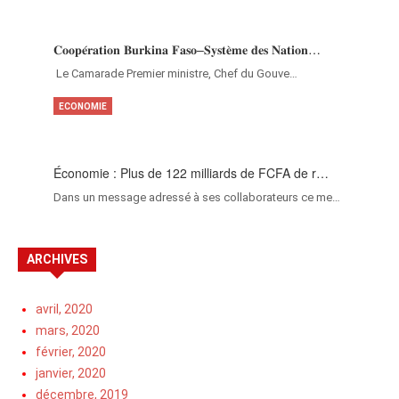
𝐂𝐨𝐨𝐩𝐞́𝐫𝐚𝐭𝐢𝐨𝐧 𝐁𝐮𝐫𝐤𝐢𝐧𝐚 𝐅𝐚𝐬𝐨–𝐒𝐲𝐬𝐭𝐞̀𝐦𝐞 𝐝𝐞𝐬 𝐍𝐚𝐭𝐢𝐨𝐧…
‎Le Camarade Premier ministre, Chef du Gouve…
ECONOMIE
Économie : Plus de 122 milliards de FCFA de r…
Dans un message adressé à ses collaborateurs ce me…
ARCHIVES
avril, 2020
mars, 2020
février, 2020
janvier, 2020
décembre, 2019