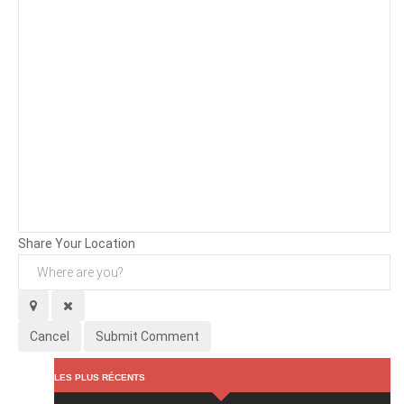
Background
Attachments (
0
/ 3)
Share Your Location
Cancel
Submit Comment
LES PLUS RÉCENTS