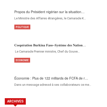
Propos du Président nigérian sur la situation…
Le Ministre des Affaires étrangères, le Camarade K…
POLITIQUE
𝐂𝐨𝐨𝐩𝐞́𝐫𝐚𝐭𝐢𝐨𝐧 𝐁𝐮𝐫𝐤𝐢𝐧𝐚 𝐅𝐚𝐬𝐨–𝐒𝐲𝐬𝐭𝐞̀𝐦𝐞 𝐝𝐞𝐬 𝐍𝐚𝐭𝐢𝐨𝐧…
‎Le Camarade Premier ministre, Chef du Gouve…
ECONOMIE
Économie : Plus de 122 milliards de FCFA de r…
Dans un message adressé à ses collaborateurs ce me…
ARCHIVES