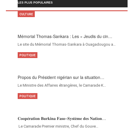
LES PLUS POPULAIRES
CULTURE
Mémorial Thomas-Sankara : Les « Jeudis du cin…
Le site du Mémorial Thomas-Sankara à Ouagadougou a…
POLITIQUE
Propos du Président nigérian sur la situation…
Le Ministre des Affaires étrangères, le Camarade K…
POLITIQUE
𝐂𝐨𝐨𝐩𝐞́𝐫𝐚𝐭𝐢𝐨𝐧 𝐁𝐮𝐫𝐤𝐢𝐧𝐚 𝐅𝐚𝐬𝐨–𝐒𝐲𝐬𝐭𝐞̀𝐦𝐞 𝐝𝐞𝐬 𝐍𝐚𝐭𝐢𝐨𝐧…
‎Le Camarade Premier ministre, Chef du Gouve…