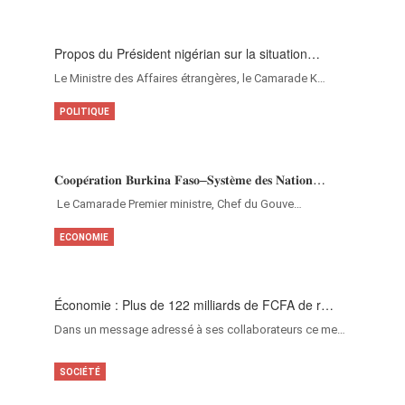
Propos du Président nigérian sur la situation…
Le Ministre des Affaires étrangères, le Camarade K…
POLITIQUE
𝐂𝐨𝐨𝐩𝐞́𝐫𝐚𝐭𝐢𝐨𝐧 𝐁𝐮𝐫𝐤𝐢𝐧𝐚 𝐅𝐚𝐬𝐨–𝐒𝐲𝐬𝐭𝐞̀𝐦𝐞 𝐝𝐞𝐬 𝐍𝐚𝐭𝐢𝐨𝐧…
‎Le Camarade Premier ministre, Chef du Gouve…
ECONOMIE
Économie : Plus de 122 milliards de FCFA de r…
Dans un message adressé à ses collaborateurs ce me…
SOCIÉTÉ