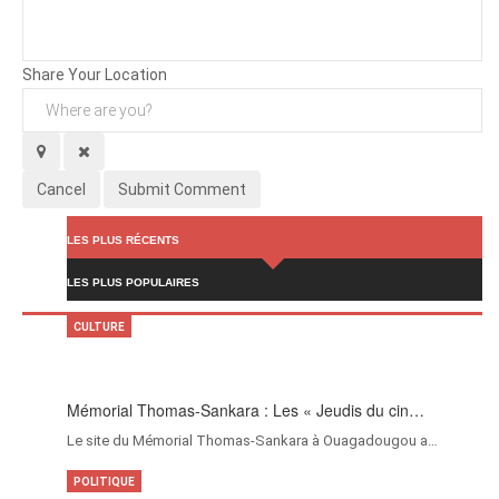
Background
Attachments (
0
/ 3)
Share Your Location
Cancel
Submit Comment
LES PLUS RÉCENTS
LES PLUS POPULAIRES
CULTURE
Mémorial Thomas-Sankara : Les « Jeudis du cin…
Le site du Mémorial Thomas-Sankara à Ouagadougou a…
POLITIQUE