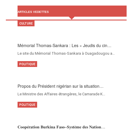
ARTICLES VEDETTES
CULTURE
Mémorial Thomas-Sankara : Les « Jeudis du cin…
Le site du Mémorial Thomas-Sankara à Ouagadougou a…
POLITIQUE
Propos du Président nigérian sur la situation…
Le Ministre des Affaires étrangères, le Camarade K…
POLITIQUE
𝐂𝐨𝐨𝐩𝐞́𝐫𝐚𝐭𝐢𝐨𝐧 𝐁𝐮𝐫𝐤𝐢𝐧𝐚 𝐅𝐚𝐬𝐨–𝐒𝐲𝐬𝐭𝐞̀𝐦𝐞 𝐝𝐞𝐬 𝐍𝐚𝐭𝐢𝐨𝐧…