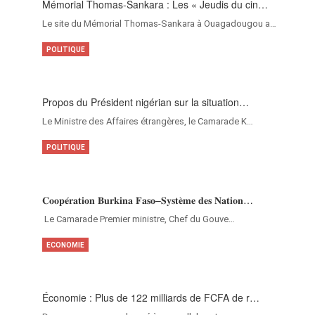
Mémorial Thomas-Sankara : Les « Jeudis du cin…
Le site du Mémorial Thomas-Sankara à Ouagadougou a…
POLITIQUE
Propos du Président nigérian sur la situation…
Le Ministre des Affaires étrangères, le Camarade K…
POLITIQUE
𝐂𝐨𝐨𝐩𝐞́𝐫𝐚𝐭𝐢𝐨𝐧 𝐁𝐮𝐫𝐤𝐢𝐧𝐚 𝐅𝐚𝐬𝐨–𝐒𝐲𝐬𝐭𝐞̀𝐦𝐞 𝐝𝐞𝐬 𝐍𝐚𝐭𝐢𝐨𝐧…
‎Le Camarade Premier ministre, Chef du Gouve…
ECONOMIE
Économie : Plus de 122 milliards de FCFA de r…