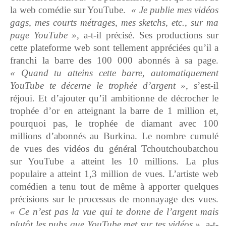
la web comédie sur YouTube.
« Je publie mes vidéos
gags, mes courts métrages, mes sketchs, etc., sur ma
page YouTube »,
a-t-il précisé. Ses productions sur
cette plateforme web sont tellement appréciées qu’il a
franchi la barre des 100 000 abonnés à sa page.
« Quand tu atteins cette barre, automatiquement
YouTube te décerne l
e trophée d’argent »,
s’est-il
réjoui. Et d’ajouter qu’il ambitionne de décrocher le
trophée d’or en atteignant la barre de 1 million et,
pourquoi pas, le trophée de diamant avec 100
millions d’abonnés au Burkina. Le nombre cumulé
de vues des vidéos du général Tchoutchoubatchou
sur YouTube a atteint les 10 millions. La plus
populaire a atteint 1,3 million de vues. L’artiste web
comédien a tenu tout de même à apporter quelques
précisions sur le processus de monnayage des vues.
« Ce n’est pas la vue qui te donne de l’argent mais
plutôt les pubs que YouTube met su
r tes vidéos »,
a-t-