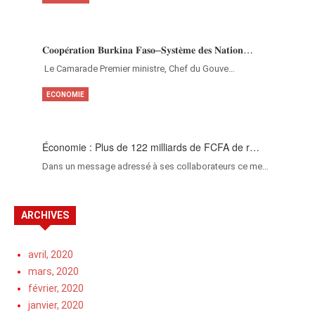
𝐂𝐨𝐨𝐩𝐞́𝐫𝐚𝐭𝐢𝐨𝐧 𝐁𝐮𝐫𝐤𝐢𝐧𝐚 𝐅𝐚𝐬𝐨–𝐒𝐲𝐬𝐭𝐞̀𝐦𝐞 𝐝𝐞𝐬 𝐍𝐚𝐭𝐢𝐨𝐧…
‎Le Camarade Premier ministre, Chef du Gouve…
ECONOMIE
Économie : Plus de 122 milliards de FCFA de r…
Dans un message adressé à ses collaborateurs ce me…
ARCHIVES
avril, 2020
mars, 2020
février, 2020
janvier, 2020