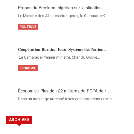
Propos du Président nigérian sur la situation…
Le Ministre des Affaires étrangères, le Camarade K…
POLITIQUE
𝐂𝐨𝐨𝐩𝐞́𝐫𝐚𝐭𝐢𝐨𝐧 𝐁𝐮𝐫𝐤𝐢𝐧𝐚 𝐅𝐚𝐬𝐨–𝐒𝐲𝐬𝐭𝐞̀𝐦𝐞 𝐝𝐞𝐬 𝐍𝐚𝐭𝐢𝐨𝐧…
‎Le Camarade Premier ministre, Chef du Gouve…
ECONOMIE
Économie : Plus de 122 milliards de FCFA de r…
Dans un message adressé à ses collaborateurs ce me…
ARCHIVES