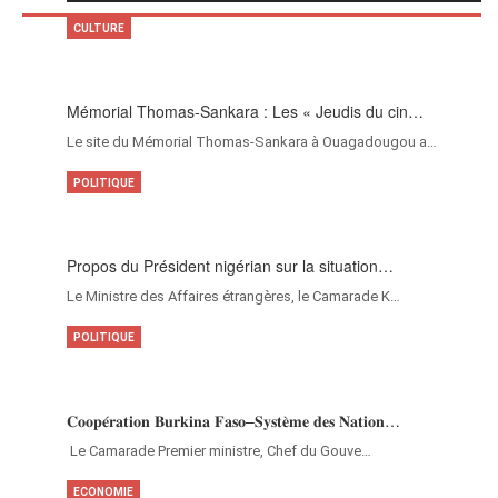
CULTURE
Mémorial Thomas-Sankara : Les « Jeudis du cin…
Le site du Mémorial Thomas-Sankara à Ouagadougou a…
POLITIQUE
Propos du Président nigérian sur la situation…
Le Ministre des Affaires étrangères, le Camarade K…
POLITIQUE
𝐂𝐨𝐨𝐩𝐞́𝐫𝐚𝐭𝐢𝐨𝐧 𝐁𝐮𝐫𝐤𝐢𝐧𝐚 𝐅𝐚𝐬𝐨–𝐒𝐲𝐬𝐭𝐞̀𝐦𝐞 𝐝𝐞𝐬 𝐍𝐚𝐭𝐢𝐨𝐧…
‎Le Camarade Premier ministre, Chef du Gouve…
ECONOMIE